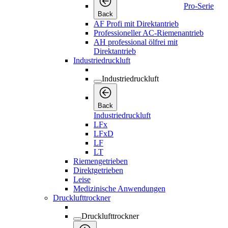
Pro-Serie
Back
AF Profi mit Direktantrieb
Professioneller AC-Riemenantrieb
AH professional ölfrei mit
Direktantrieb
Industriedruckluft
Industriedruckluft
Back
Industriedruckluft
LFx
LFxD
LF
LT
Riemengetrieben
Direktgetrieben
Leise
Medizinische Anwendungen
Drucklufttrockner
Drucklufttrockner