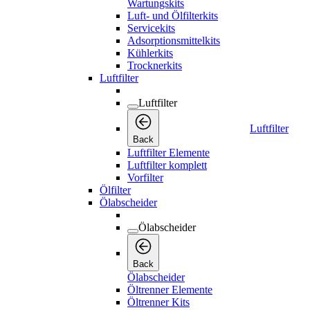
Wartungskits
Luft- und Ölfilterkits
Servicekits
Adsorptionsmittelkits
Kühlerkits
Trocknerkits
Luftfilter
Luftfilter
Luftfilter
Back
Luftfilter Elemente
Luftfilter komplett
Vorfilter
Ölfilter
Ölabscheider
Ölabscheider
Back
Ölabscheider
Öltrenner Elemente
Öltrenner Kits