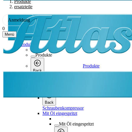
Produkte
ersatzteile
Anmeldung
0
Menü
Produkte
Produkte
Produkte
Back
Schraubenkompressor
Schraubenkompressor
Back
Schraubenkompressor
Mit Öl eingespritzt
Mit Öl eingespritzt