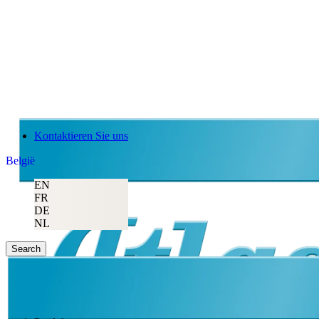
Kontaktieren Sie uns
België
EN
FR
DE
NL
Search