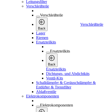
Leitungsfilter
Verschleißteile
Verschleißteile
Verschleißteile
Back
Lager
Riemen
Ersatzteilkits
Ersatzteilkits
Back
Ersatzteilkits
Dichtungs- und Abdichtkits
Ventil-Kits
Schalldämpfer & Geräuschdämpfer &
Entlüfter & Trennfilter
Ablaßventile
Elektrokomponenten
Elektrokomponenten