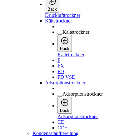
Back
Drucklufttrockner
Kältetrockner
Kältetrockner
Back
Kältetrockner
F
FX
FD
FD VSD
Adsorptionstrockner
Adsorptionstrockner
Back
Adsorptionstrockner
CD
CD+
Kondensataufbereitung