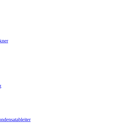
kner
g
ndensatableiter