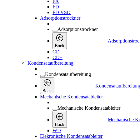
FX
FD
FD VSD
Adsorptionstrockner
Adsorptionstrockner
Adsorptionstroc
Back
CD
CD+
Kondensataufbereitung
Kondensataufbereitung
Kondensataufbereitun
Back
Mechanische Kondensatableiter
Mechanische Kondensatableiter
Mechanische Ko
Back
WD
Elekronische Kondensatableiter