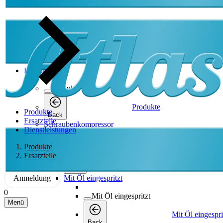
Produkte
Produkte
Produkte
Produkte
Back
Ersatzteile
Schraubenkompressor
Dienstleistungen
Schraubenkompressor
Produkte
Ersatzteile
Schraubenkompressor
Back
Anmeldung
Mit Öl eingespritzt
0
Mit Öl eingespritzt
Menü
Mit Öl eingespri
Back