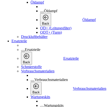
Öldampf
Öldampf
Öldampf
Back
QD+ (Leitungsfilter)
QDT+ (Turm)
Druckluftbehälter
Ersatzteile
Ersatzteile
Ersatzteile
Back
Schmierstoffe
Verbrauchsmaterialien
Verbrauchsmaterialien
Verbrauchsmaterialien
Back
Wartungskits
Wartungskits