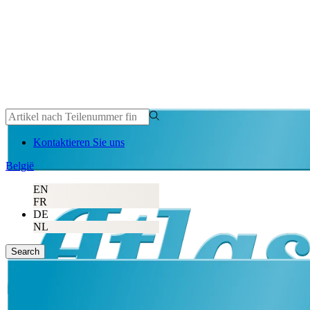
Kontaktieren Sie uns
België
EN
FR
DE
NL
Search