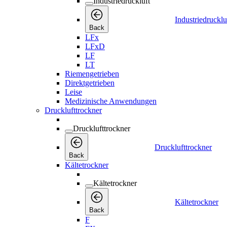
Industriedruckluft
Industriedrucklu
Back
LFx
LFxD
LF
LT
Riemengetrieben
Direktgetrieben
Leise
Medizinische Anwendungen
Drucklufttrockner
Drucklufttrockner
Drucklufttrockner
Back
Kältetrockner
Kältetrockner
Kältetrockner
Back
F