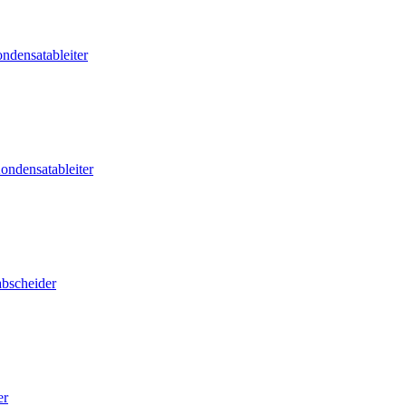
ndensatableiter
ondensatableiter
abscheider
er