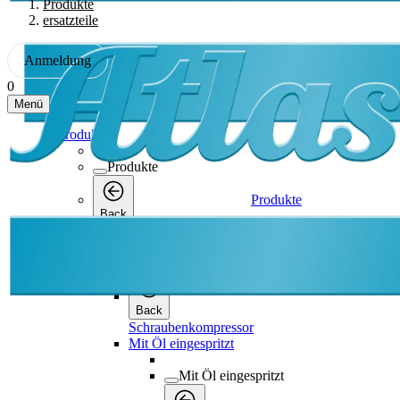
Produkte
ersatzteile
Anmeldung
0
Menü
Produkte
Produkte
Produkte
Back
Schraubenkompressor
Schraubenkompressor
Back
Schraubenkompressor
Mit Öl eingespritzt
Mit Öl eingespritzt