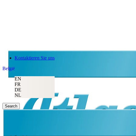
Kontaktieren Sie uns
België
EN
FR
DE
NL
Search