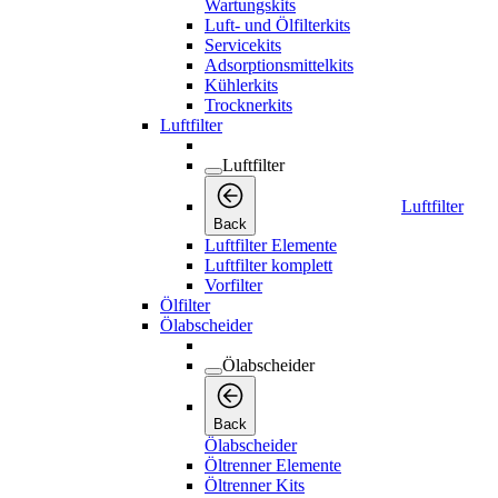
Wartungskits
Luft- und Ölfilterkits
Servicekits
Adsorptionsmittelkits
Kühlerkits
Trocknerkits
Luftfilter
Luftfilter
Luftfilter
Back
Luftfilter Elemente
Luftfilter komplett
Vorfilter
Ölfilter
Ölabscheider
Ölabscheider
Back
Ölabscheider
Öltrenner Elemente
Öltrenner Kits