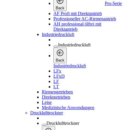
Pro-Serie
Back
AF Profi mit Direktantrieb
Professioneller AC-Riemenantrieb
AH professional ölfrei mit
Direktantrieb
Industriedruckluft
Industriedruckluft
Back
Industriedruckluft
LFx
LFxD
LF
LT
Riemengetrieben
Direktgetrieben
Leise
Medizinische Anwendungen
Drucklufttrockner
Drucklufttrockner