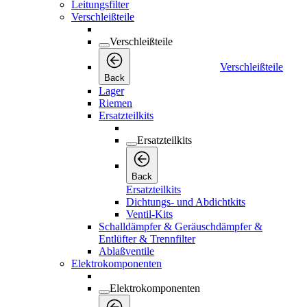
Leitungsfilter
Verschleißteile
Verschleißteile
Verschleißteile
Back
Lager
Riemen
Ersatzteilkits
Ersatzteilkits
Back
Ersatzteilkits
Dichtungs- und Abdichtkits
Ventil-Kits
Schalldämpfer & Geräuschdämpfer &
Entlüfter & Trennfilter
Ablaßventile
Elektrokomponenten
Elektrokomponenten