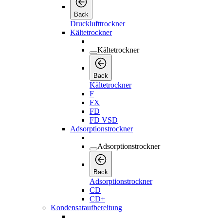
Back
Drucklufttrockner
Kältetrockner
Kältetrockner
Back
Kältetrockner
F
FX
FD
FD VSD
Adsorptionstrockner
Adsorptionstrockner
Back
Adsorptionstrockner
CD
CD+
Kondensataufbereitung