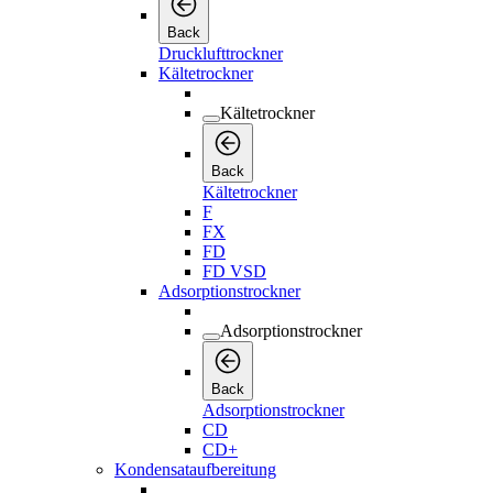
Back
Drucklufttrockner
Kältetrockner
Kältetrockner
Back
Kältetrockner
F
FX
FD
FD VSD
Adsorptionstrockner
Adsorptionstrockner
Back
Adsorptionstrockner
CD
CD+
Kondensataufbereitung