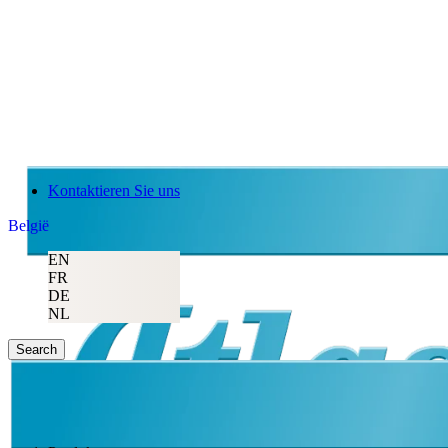
Kontaktieren Sie uns
België
EN
FR
DE
NL
Search