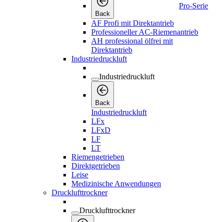
Pro-Serie
Back
AF Profi mit Direktantrieb
Professioneller AC-Riemenantrieb
AH professional ölfrei mit
Direktantrieb
Industriedruckluft
Industriedruckluft
Back
Industriedruckluft
LFx
LFxD
LF
LT
Riemengetrieben
Direktgetrieben
Leise
Medizinische Anwendungen
Drucklufttrockner
Drucklufttrockner