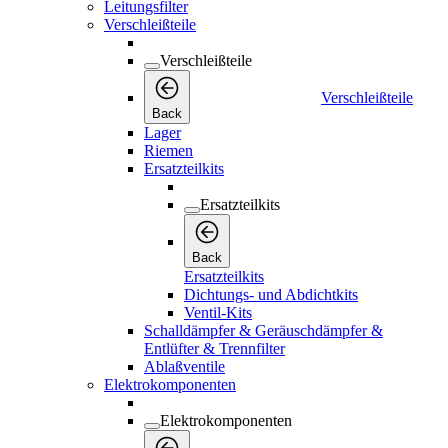
Leitungsfilter
Verschleißteile
Verschleißteile
Verschleißteile
Back
Lager
Riemen
Ersatzteilkits
Ersatzteilkits
Back
Ersatzteilkits
Dichtungs- und Abdichtkits
Ventil-Kits
Schalldämpfer & Geräuschdämpfer &
Entlüfter & Trennfilter
Ablaßventile
Elektrokomponenten
Elektrokomponenten