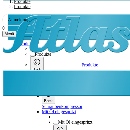
Produkte
Produkte
Anmeldung
0
Menü
Produkte
Produkte
Produkte
Back
Schraubenkompressor
Schraubenkompressor
Back
Schraubenkompressor
Mit Öl eingespritzt
Mit Öl eingespritzt