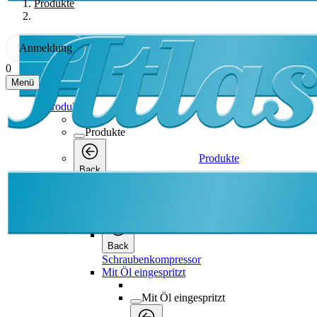
Produkte
Anmeldung
0
Menü
Produkte
Produkte
Produkte
Back
Schraubenkompressor
Schraubenkompressor
Back
Schraubenkompressor
Mit Öl eingespritzt
Mit Öl eingespritzt