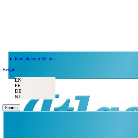
Kontaktieren Sie uns
België
EN
FR
DE
NL
Search