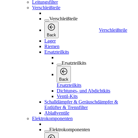
Leitungsfilter
Verschleißteile
Verschleißteile
Verschleißteile
Back
Lager
Riemen
Ersatzteilkits
Ersatzteilkits
Back
Ersatzteilkits
Dichtungs- und Abdichtkits
Ventil-Kits
Schalldämpfer & Geräuschdämpfer &
Entlüfter & Trennfilter
Ablaßventile
Elektrokomponenten
Elektrokomponenten