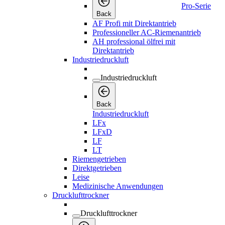
Pro-Serie
Back
AF Profi mit Direktantrieb
Professioneller AC-Riemenantrieb
AH professional ölfrei mit
Direktantrieb
Industriedruckluft
Industriedruckluft
Back
Industriedruckluft
LFx
LFxD
LF
LT
Riemengetrieben
Direktgetrieben
Leise
Medizinische Anwendungen
Drucklufttrockner
Drucklufttrockner