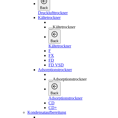
Back
Drucklufttrockner
Kältetrockner
Kältetrockner
Back
Kältetrockner
F
FX
FD
FD VSD
Adsorptionstrockner
Adsorptionstrockner
Back
Adsorptionstrockner
CD
CD+
Kondensataufbereitung