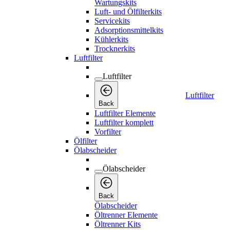
Wartungskits
Luft- und Ölfilterkits
Servicekits
Adsorptionsmittelkits
Kühlerkits
Trocknerkits
Luftfilter
Luftfilter
Luftfilter
Back
Luftfilter Elemente
Luftfilter komplett
Vorfilter
Ölfilter
Ölabscheider
Ölabscheider
Back
Ölabscheider
Öltrenner Elemente
Öltrenner Kits