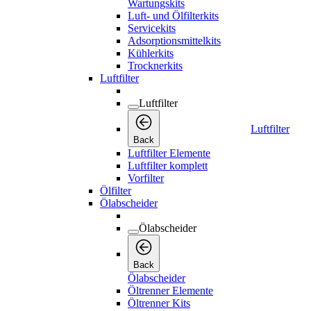
Wartungskits
Luft- und Ölfilterkits
Servicekits
Adsorptionsmittelkits
Kühlerkits
Trocknerkits
Luftfilter
Luftfilter
Luftfilter
Back
Luftfilter Elemente
Luftfilter komplett
Vorfilter
Ölfilter
Ölabscheider
Ölabscheider
Back
Ölabscheider
Öltrenner Elemente
Öltrenner Kits