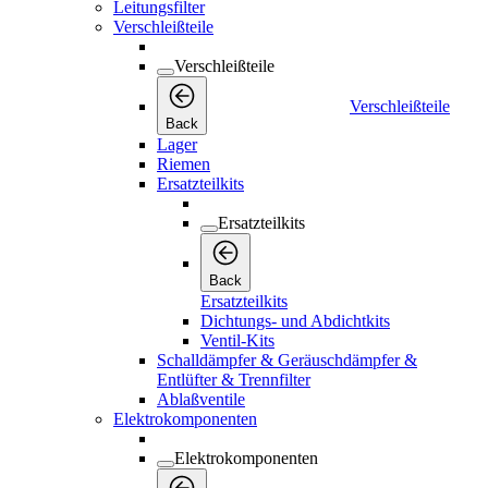
Leitungsfilter
Verschleißteile
Verschleißteile
Verschleißteile
Back
Lager
Riemen
Ersatzteilkits
Ersatzteilkits
Back
Ersatzteilkits
Dichtungs- und Abdichtkits
Ventil-Kits
Schalldämpfer & Geräuschdämpfer &
Entlüfter & Trennfilter
Ablaßventile
Elektrokomponenten
Elektrokomponenten