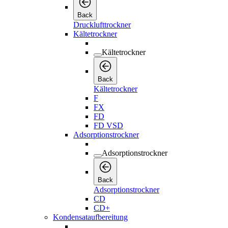
Back
Drucklufttrockner
Kältetrockner
Kältetrockner
Back
Kältetrockner
F
FX
FD
FD VSD
Adsorptionstrockner
Adsorptionstrockner
Back
Adsorptionstrockner
CD
CD+
Kondensataufbereitung