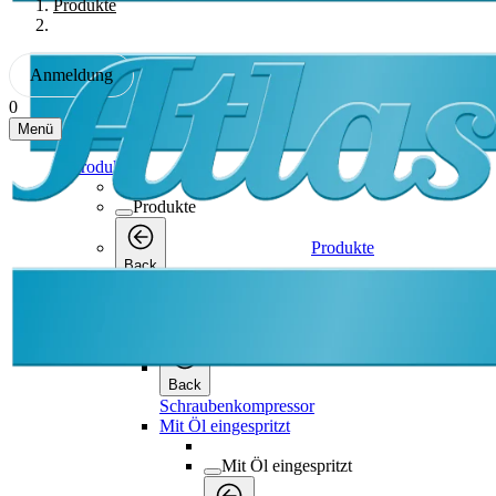
Produkte
Anmeldung
0
Menü
Produkte
Produkte
Produkte
Back
Schraubenkompressor
Schraubenkompressor
Back
Schraubenkompressor
Mit Öl eingespritzt
Mit Öl eingespritzt