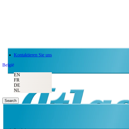
Kontaktieren Sie uns
België
EN
FR
DE
NL
Search