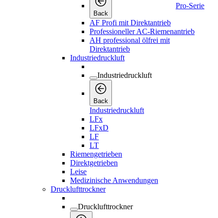
Pro-Serie
Back
AF Profi mit Direktantrieb
Professioneller AC-Riemenantrieb
AH professional ölfrei mit
Direktantrieb
Industriedruckluft
Industriedruckluft
Back
Industriedruckluft
LFx
LFxD
LF
LT
Riemengetrieben
Direktgetrieben
Leise
Medizinische Anwendungen
Drucklufttrockner
Drucklufttrockner