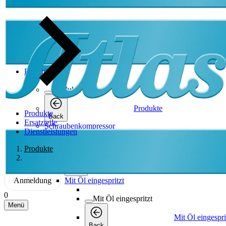
Produkte
Produkte
Produkte
Produkte
Back
Ersatzteile
Schraubenkompressor
Dienstleistungen
Schraubenkompressor
Produkte
Schraubenkompressor
Back
Anmeldung
Mit Öl eingespritzt
0
Mit Öl eingespritzt
Menü
Mit Öl eingespri
Back