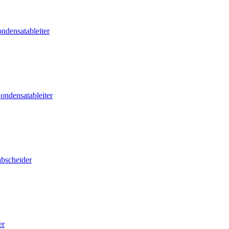
ndensatableiter
ondensatableiter
abscheider
er