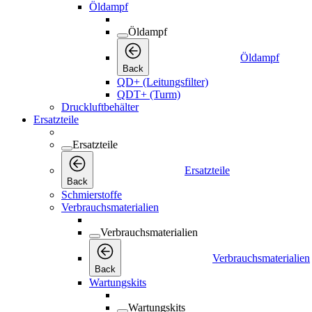
Öldampf
Öldampf
Öldampf
Back
QD+ (Leitungsfilter)
QDT+ (Turm)
Druckluftbehälter
Ersatzteile
Ersatzteile
Ersatzteile
Back
Schmierstoffe
Verbrauchsmaterialien
Verbrauchsmaterialien
Verbrauchsmaterialien
Back
Wartungskits
Wartungskits