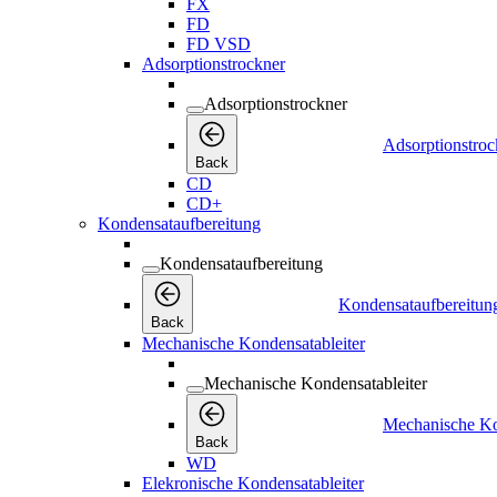
FX
FD
FD VSD
Adsorptionstrockner
Adsorptionstrockner
Adsorptionstroc
Back
CD
CD+
Kondensataufbereitung
Kondensataufbereitung
Kondensataufbereitun
Back
Mechanische Kondensatableiter
Mechanische Kondensatableiter
Mechanische Ko
Back
WD
Elekronische Kondensatableiter