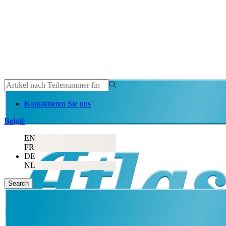
Kontaktieren Sie uns
België
EN
FR
DE
NL
Search