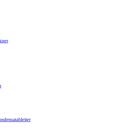
kner
g
ndensatableiter