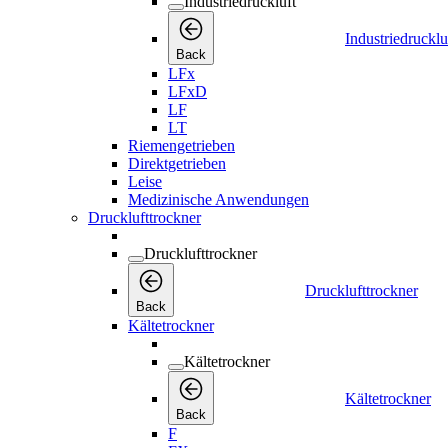
Industriedruckluft
Industriedrucklu
Back
LFx
LFxD
LF
LT
Riemengetrieben
Direktgetrieben
Leise
Medizinische Anwendungen
Drucklufttrockner
Drucklufttrockner
Drucklufttrockner
Back
Kältetrockner
Kältetrockner
Kältetrockner
Back
F