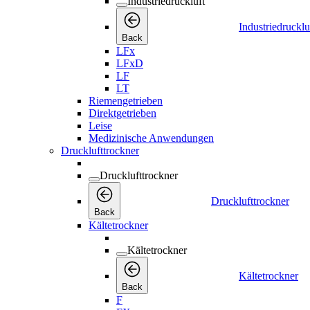
Industriedruckluft
Industriedrucklu
Back
LFx
LFxD
LF
LT
Riemengetrieben
Direktgetrieben
Leise
Medizinische Anwendungen
Drucklufttrockner
Drucklufttrockner
Drucklufttrockner
Back
Kältetrockner
Kältetrockner
Kältetrockner
Back
F