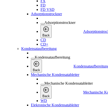
FX
FD
FD VSD
Adsorptionstrockner
Adsorptionstrockner
Adsorptionstroc
Back
CD
CD+
Kondensataufbereitung
Kondensataufbereitung
Kondensataufbereitun
Back
Mechanische Kondensatableiter
Mechanische Kondensatableiter
Mechanische Ko
Back
WD
Elekronische Kondensatableiter