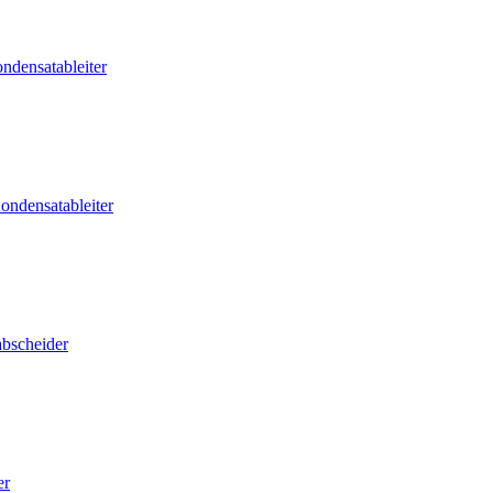
ndensatableiter
ondensatableiter
abscheider
er