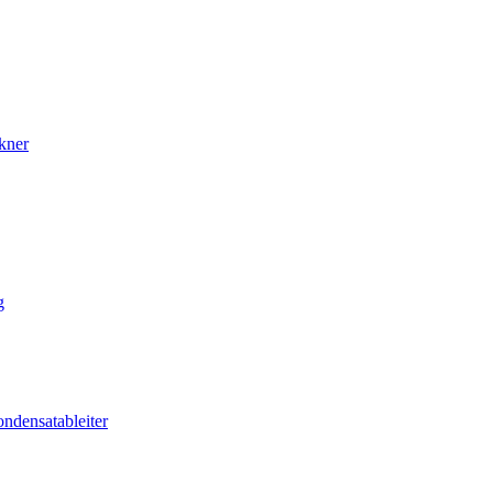
kner
g
ndensatableiter