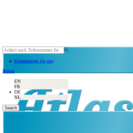
Kontaktieren Sie uns
België
EN
FR
DE
NL
Search