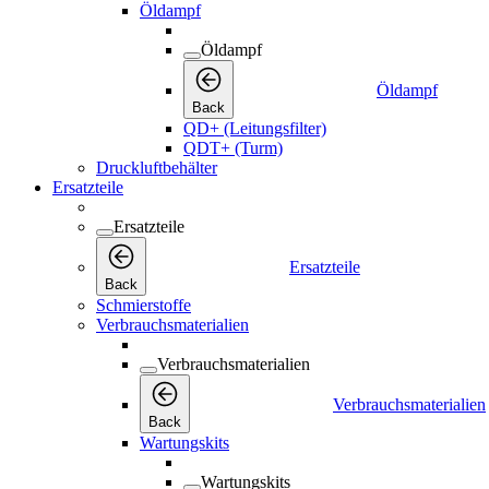
Öldampf
Öldampf
Öldampf
Back
QD+ (Leitungsfilter)
QDT+ (Turm)
Druckluftbehälter
Ersatzteile
Ersatzteile
Ersatzteile
Back
Schmierstoffe
Verbrauchsmaterialien
Verbrauchsmaterialien
Verbrauchsmaterialien
Back
Wartungskits
Wartungskits