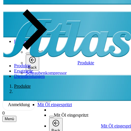
Produkte
Produkte
Produkte
Produkte
Back
Ersatzteile
Schraubenkompressor
Dienstleistungen
Schraubenkompressor
Produkte
Schraubenkompressor
Back
Anmeldung
Mit Öl eingespritzt
0
Mit Öl eingespritzt
Menü
Mit Öl eingespri
Back