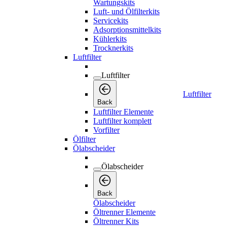
Wartungskits
Luft- und Ölfilterkits
Servicekits
Adsorptionsmittelkits
Kühlerkits
Trocknerkits
Luftfilter
Luftfilter
Luftfilter
Back
Luftfilter Elemente
Luftfilter komplett
Vorfilter
Ölfilter
Ölabscheider
Ölabscheider
Back
Ölabscheider
Öltrenner Elemente
Öltrenner Kits