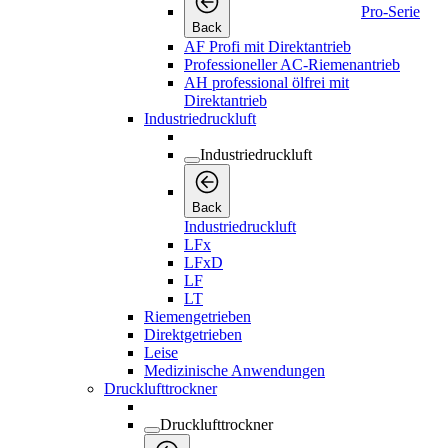
Pro-Serie
Back
AF Profi mit Direktantrieb
Professioneller AC-Riemenantrieb
AH professional ölfrei mit
Direktantrieb
Industriedruckluft
Industriedruckluft
Back
Industriedruckluft
LFx
LFxD
LF
LT
Riemengetrieben
Direktgetrieben
Leise
Medizinische Anwendungen
Drucklufttrockner
Drucklufttrockner