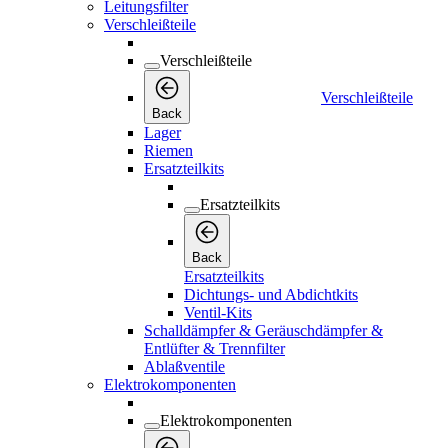
Leitungsfilter
Verschleißteile
Verschleißteile
Verschleißteile
Back
Lager
Riemen
Ersatzteilkits
Ersatzteilkits
Back
Ersatzteilkits
Dichtungs- und Abdichtkits
Ventil-Kits
Schalldämpfer & Geräuschdämpfer &
Entlüfter & Trennfilter
Ablaßventile
Elektrokomponenten
Elektrokomponenten