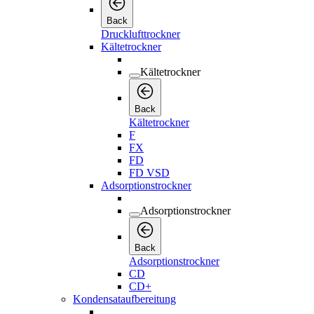
Back
Drucklufttrockner
Kältetrockner
Kältetrockner
Back
Kältetrockner
F
FX
FD
FD VSD
Adsorptionstrockner
Adsorptionstrockner
Back
Adsorptionstrockner
CD
CD+
Kondensataufbereitung