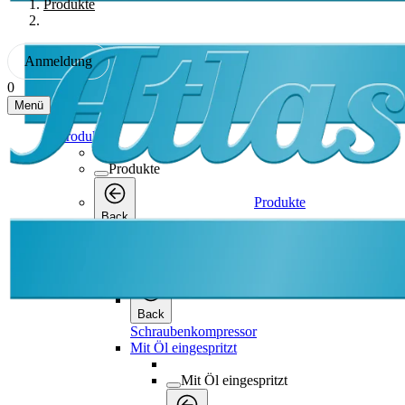
Produkte
Anmeldung
0
Menü
Produkte
Produkte
Produkte
Back
Schraubenkompressor
Schraubenkompressor
Back
Schraubenkompressor
Mit Öl eingespritzt
Mit Öl eingespritzt