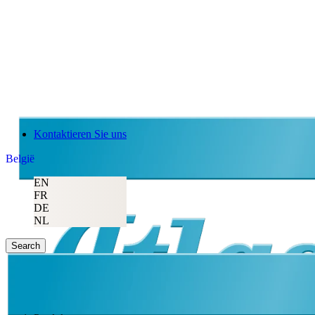
Kontaktieren Sie uns
België
EN
FR
DE
NL
Search