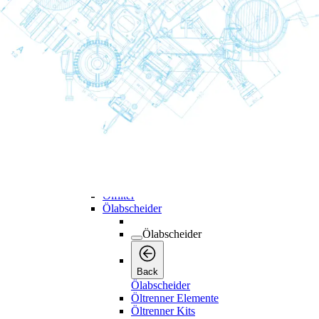
Wartungskits
Luft- und Ölfilterkits
Servicekits
Adsorptionsmittelkits
Kühlerkits
Trocknerkits
Luftfilter
Luftfilter
Luftfilter
Back
Luftfilter Elemente
Luftfilter komplett
Vorfilter
Ölfilter
Ölabscheider
Ölabscheider
Back
Ölabscheider
Öltrenner Elemente
Öltrenner Kits