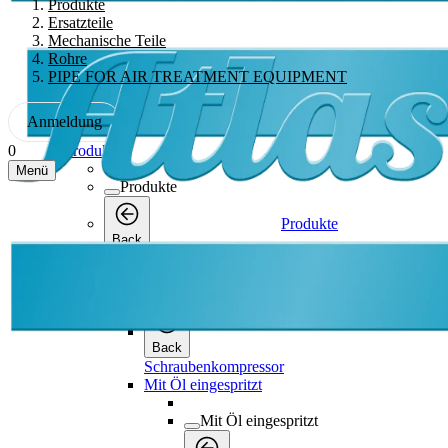
Produkte
Ersatzteile
Mechanische Teile
Rohre
PIPE FOR AIR TREATMENT EQUIPMENT
Anmeldung
Produkte
0
Menü
Produkte
Produkte
Back
Schraubenkompressor
Schraubenkompressor
Back
Schraubenkompressor
Mit Öl eingespritzt
Mit Öl eingespritzt