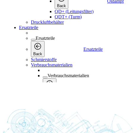
Öldampf
Back
QD+ (Leitungsfilter)
QDT+ (Turm)
Druckluftbehälter
Ersatzteile
Ersatzteile
Ersatzteile
Back
Schmierstoffe
Verbrauchsmaterialien
Verbrauchsmaterialien
Back
Verbrauchsmaterialien
Wartungskits
Wartungskits
Back