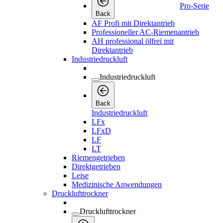
Pro-Serie
Back
AF Profi mit Direktantrieb
Professioneller AC-Riemenantrieb
AH professional ölfrei mit
Direktantrieb
Industriedruckluft
Industriedruckluft
Back
Industriedruckluft
LFx
LFxD
LF
LT
Riemengetrieben
Direktgetrieben
Leise
Medizinische Anwendungen
Drucklufttrockner
Drucklufttrockner