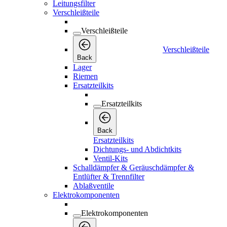
Leitungsfilter
Verschleißteile
Verschleißteile
Verschleißteile
Back
Lager
Riemen
Ersatzteilkits
Ersatzteilkits
Back
Ersatzteilkits
Dichtungs- und Abdichtkits
Ventil-Kits
Schalldämpfer & Geräuschdämpfer &
Entlüfter & Trennfilter
Ablaßventile
Elektrokomponenten
Elektrokomponenten