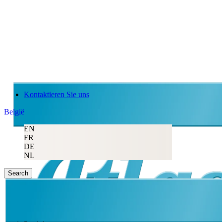
Kontaktieren Sie uns
België
EN
FR
DE
NL
Search