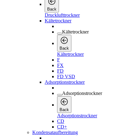
Back
Drucklufttrockner
Kältetrockner
Kältetrockner
Back
Kältetrockner
F
FX
FD
FD VSD
Adsorptionstrockner
Adsorptionstrockner
Back
Adsorptionstrockner
CD
CD+
Kondensataufbereitung