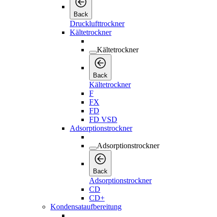
Back
Drucklufttrockner
Kältetrockner
Kältetrockner
Back
Kältetrockner
F
FX
FD
FD VSD
Adsorptionstrockner
Adsorptionstrockner
Back
Adsorptionstrockner
CD
CD+
Kondensataufbereitung