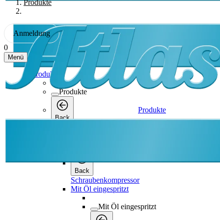
Produkte
Anmeldung
0
Menü
Produkte
Produkte
Produkte
Back
Schraubenkompressor
Schraubenkompressor
Back
Schraubenkompressor
Mit Öl eingespritzt
Mit Öl eingespritzt