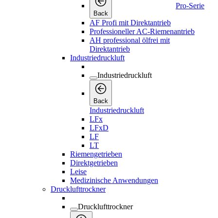
Pro-Serie
Back
AF Profi mit Direktantrieb
Professioneller AC-Riemenantrieb
AH professional ölfrei mit
Direktantrieb
Industriedruckluft
Industriedruckluft
Back
Industriedruckluft
LFx
LFxD
LF
LT
Riemengetrieben
Direktgetrieben
Leise
Medizinische Anwendungen
Drucklufttrockner
Drucklufttrockner