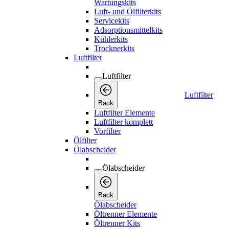
Wartungskits
Luft- und Ölfilterkits
Servicekits
Adsorptionsmittelkits
Kühlerkits
Trocknerkits
Luftfilter
Luftfilter
Luftfilter
Back
Luftfilter Elemente
Luftfilter komplett
Vorfilter
Ölfilter
Ölabscheider
Ölabscheider
Back
Ölabscheider
Öltrenner Elemente
Öltrenner Kits