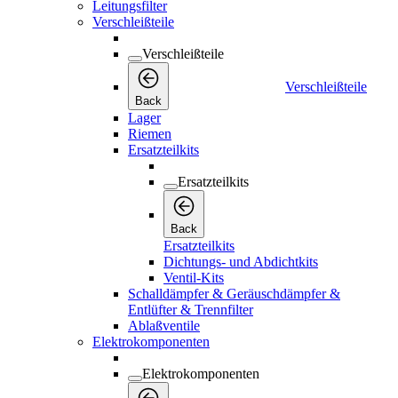
Leitungsfilter
Verschleißteile
Verschleißteile
Verschleißteile
Back
Lager
Riemen
Ersatzteilkits
Ersatzteilkits
Back
Ersatzteilkits
Dichtungs- und Abdichtkits
Ventil-Kits
Schalldämpfer & Geräuschdämpfer &
Entlüfter & Trennfilter
Ablaßventile
Elektrokomponenten
Elektrokomponenten