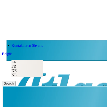
Kontaktieren Sie uns
België
EN
FR
DE
NL
Search