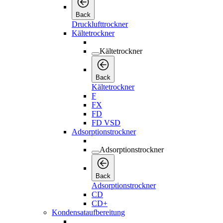
Back
Drucklufttrockner
Kältetrockner
Kältetrockner
Back
Kältetrockner
F
FX
FD
FD VSD
Adsorptionstrockner
Adsorptionstrockner
Back
Adsorptionstrockner
CD
CD+
Kondensataufbereitung