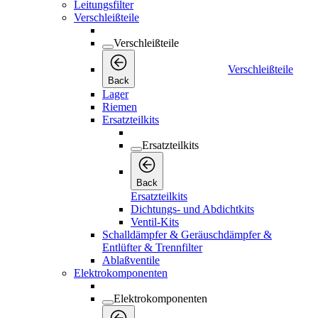
Leitungsfilter
Verschleißteile
Verschleißteile
Verschleißteile
Back
Lager
Riemen
Ersatzteilkits
Ersatzteilkits
Back
Ersatzteilkits
Dichtungs- und Abdichtkits
Ventil-Kits
Schalldämpfer & Geräuschdämpfer &
Entlüfter & Trennfilter
Ablaßventile
Elektrokomponenten
Elektrokomponenten