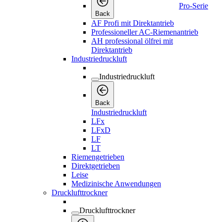
Pro-Serie
Back
AF Profi mit Direktantrieb
Professioneller AC-Riemenantrieb
AH professional ölfrei mit
Direktantrieb
Industriedruckluft
Industriedruckluft
Back
Industriedruckluft
LFx
LFxD
LF
LT
Riemengetrieben
Direktgetrieben
Leise
Medizinische Anwendungen
Drucklufttrockner
Drucklufttrockner