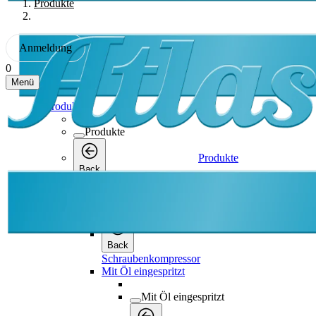
Produkte
Anmeldung
0
Menü
Produkte
Produkte
Produkte
Back
Schraubenkompressor
Schraubenkompressor
Back
Schraubenkompressor
Mit Öl eingespritzt
Mit Öl eingespritzt