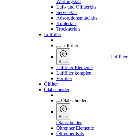
Wartungskits
Luft- und Ölfilterkits
Servicekits
Adsorptionsmittelkits
Kühlerkits
Trocknerkits
Luftfilter
Luftfilter
Luftfilter
Back
Luftfilter Elemente
Luftfilter komplett
Vorfilter
Ölfilter
Ölabscheider
Ölabscheider
Back
Ölabscheider
Öltrenner Elemente
Öltrenner Kits