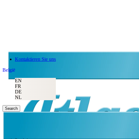
Kontaktieren Sie uns
België
EN
FR
DE
NL
Search