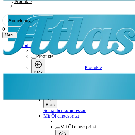
Produkte
Anmeldung
0
Menü
Produkte
Produkte
Produkte
Back
Schraubenkompressor
Schraubenkompressor
Back
Schraubenkompressor
Mit Öl eingespritzt
Mit Öl eingespritzt