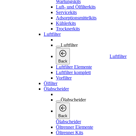
Wartungskits
Luft- und Ölfilterkits
Servicekits
Adsorptionsmittelkits
Kühlerkits
Trocknerkits
Luftfilter
Luftfilter
Luftfilter
Back
Luftfilter Elemente
Luftfilter komplett
Vorfilter
Ölfilter
Ölabscheider
Ölabscheider
Back
Ölabscheider
Öltrenner Elemente
Öltrenner Kits