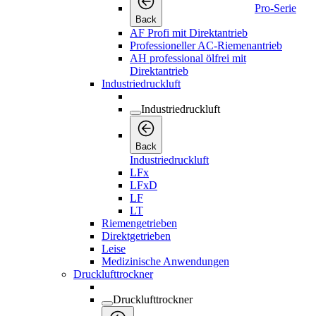
Pro-Serie
Back
AF Profi mit Direktantrieb
Professioneller AC-Riemenantrieb
AH professional ölfrei mit
Direktantrieb
Industriedruckluft
Industriedruckluft
Back
Industriedruckluft
LFx
LFxD
LF
LT
Riemengetrieben
Direktgetrieben
Leise
Medizinische Anwendungen
Drucklufttrockner
Drucklufttrockner