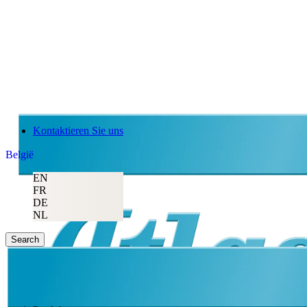
Kontaktieren Sie uns
België
EN
FR
DE
NL
Search