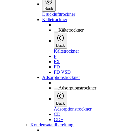
Back
Drucklufttrockner
Kältetrockner
Kältetrockner
Back
Kältetrockner
F
FX
FD
FD VSD
Adsorptionstrockner
Adsorptionstrockner
Back
Adsorptionstrockner
CD
CD+
Kondensataufbereitung