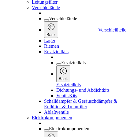
Leitungsfilter
Verschleißteile
Verschleißteile
Verschleißteile
Back
Lager
Riemen
Ersatzteilkits
Ersatzteilkits
Back
Ersatzteilkits
Dichtungs- und Abdichtkits
Ventil-Kits
Schalldämpfer & Geräuschdämpfer &
Entlüfter & Trennfilter
Ablaßventile
Elektrokomponenten
Elektrokomponenten