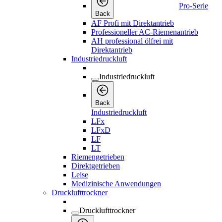
Pro-Serie
Back
AF Profi mit Direktantrieb
Professioneller AC-Riemenantrieb
AH professional ölfrei mit
Direktantrieb
Industriedruckluft
Industriedruckluft
Back
Industriedruckluft
LFx
LFxD
LF
LT
Riemengetrieben
Direktgetrieben
Leise
Medizinische Anwendungen
Drucklufttrockner
Drucklufttrockner