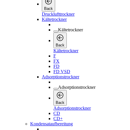
Back
Drucklufttrockner
Kältetrockner
Kältetrockner
Back
Kältetrockner
F
FX
FD
FD VSD
Adsorptionstrockner
Adsorptionstrockner
Back
Adsorptionstrockner
CD
CD+
Kondensataufbereitung