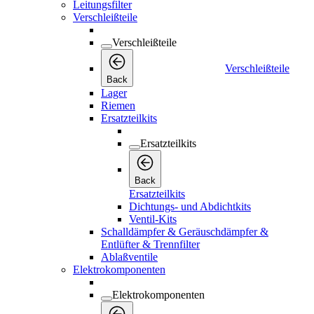
Leitungsfilter
Verschleißteile
Verschleißteile
Verschleißteile
Back
Lager
Riemen
Ersatzteilkits
Ersatzteilkits
Back
Ersatzteilkits
Dichtungs- und Abdichtkits
Ventil-Kits
Schalldämpfer & Geräuschdämpfer &
Entlüfter & Trennfilter
Ablaßventile
Elektrokomponenten
Elektrokomponenten