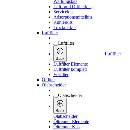
Wartungskits
Luft- und Ölfilterkits
Servicekits
Adsorptionsmittelkits
Kühlerkits
Trocknerkits
Luftfilter
Luftfilter
Luftfilter
Back
Luftfilter Elemente
Luftfilter komplett
Vorfilter
Ölfilter
Ölabscheider
Ölabscheider
Back
Ölabscheider
Öltrenner Elemente
Öltrenner Kits