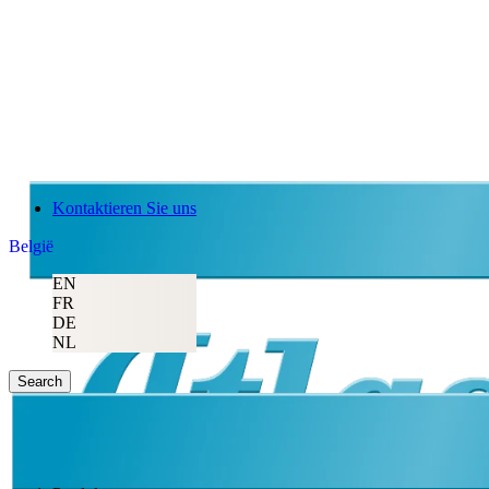
Kontaktieren Sie uns
België
EN
FR
DE
NL
Search