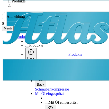
Produkte
Anmeldung
0
Menü
Produkte
Produkte
Produkte
Back
Schraubenkompressor
Schraubenkompressor
Back
Schraubenkompressor
Mit Öl eingespritzt
Mit Öl eingespritzt