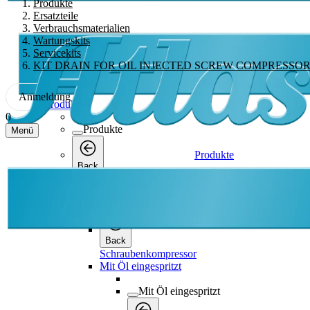
Produkte
Ersatzteile
Verbrauchsmaterialien
Wartungskits
Servicekits
KIT DRAIN FOR OIL INJECTED SCREW COMPRESSO
Anmeldung
Produkte
0
Produkte
Menü
Produkte
Back
Schraubenkompressor
Schraubenkompressor
Back
Schraubenkompressor
Mit Öl eingespritzt
Mit Öl eingespritzt