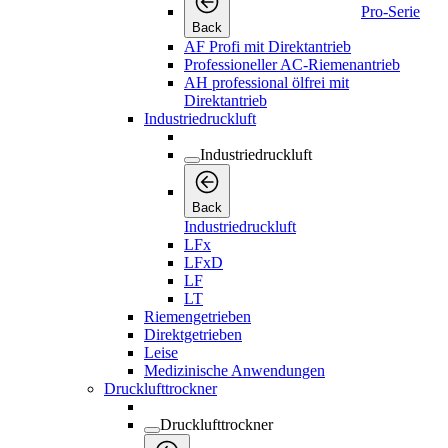
Pro-Serie
Back
AF Profi mit Direktantrieb
Professioneller AC-Riemenantrieb
AH professional ölfrei mit
Direktantrieb
Industriedruckluft
Industriedruckluft
Back
Industriedruckluft
LFx
LFxD
LF
LT
Riemengetrieben
Direktgetrieben
Leise
Medizinische Anwendungen
Drucklufttrockner
Drucklufttrockner