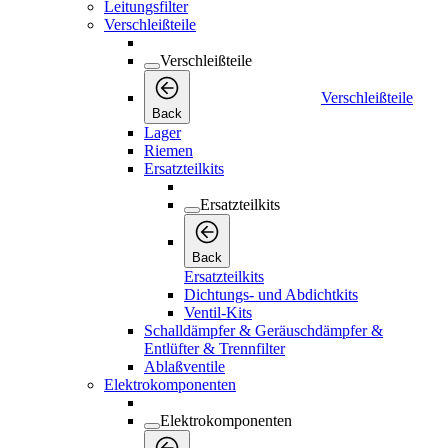
Leitungsfilter
Verschleißteile
Verschleißteile
Verschleißteile
Back
Lager
Riemen
Ersatzteilkits
Ersatzteilkits
Back
Ersatzteilkits
Dichtungs- und Abdichtkits
Ventil-Kits
Schalldämpfer & Geräuschdämpfer &
Entlüfter & Trennfilter
Ablaßventile
Elektrokomponenten
Elektrokomponenten