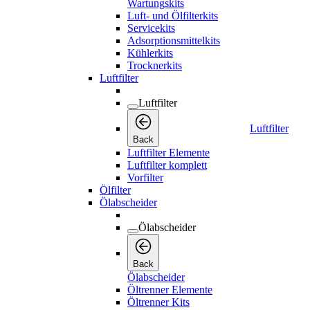
Wartungskits
Luft- und Ölfilterkits
Servicekits
Adsorptionsmittelkits
Kühlerkits
Trocknerkits
Luftfilter
Luftfilter
Luftfilter
Back
Luftfilter Elemente
Luftfilter komplett
Vorfilter
Ölfilter
Ölabscheider
Ölabscheider
Back
Ölabscheider
Öltrenner Elemente
Öltrenner Kits