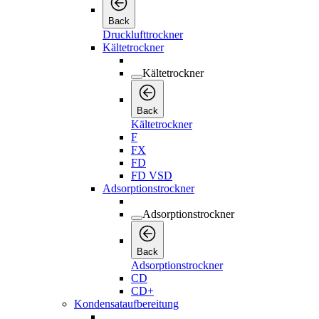
Back
Drucklufttrockner
Kältetrockner
Kältetrockner
Back
Kältetrockner
F
FX
FD
FD VSD
Adsorptionstrockner
Adsorptionstrockner
Back
Adsorptionstrockner
CD
CD+
Kondensataufbereitung