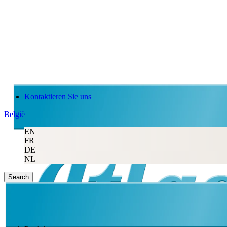
Kontaktieren Sie uns
België
EN
FR
DE
NL
Search