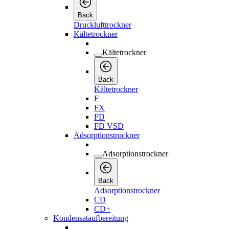
Back
Drucklufttrockner
Kältetrockner
Kältetrockner
Back
Kältetrockner
F
FX
FD
FD VSD
Adsorptionstrockner
Adsorptionstrockner
Back
Adsorptionstrockner
CD
CD+
Kondensataufbereitung