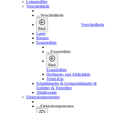
Leitungsfilter
Verschleißteile
Verschleißteile
Verschleißteile
Back
Lager
Riemen
Ersatzteilkits
Ersatzteilkits
Back
Ersatzteilkits
Dichtungs- und Abdichtkits
Ventil-Kits
Schalldämpfer & Geräuschdämpfer &
Entlüfter & Trennfilter
Ablaßventile
Elektrokomponenten
Elektrokomponenten