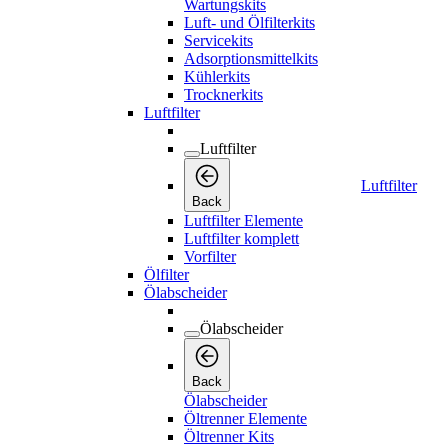
Wartungskits
Luft- und Ölfilterkits
Servicekits
Adsorptionsmittelkits
Kühlerkits
Trocknerkits
Luftfilter
Luftfilter
Luftfilter
Back
Luftfilter Elemente
Luftfilter komplett
Vorfilter
Ölfilter
Ölabscheider
Ölabscheider
Back
Ölabscheider
Öltrenner Elemente
Öltrenner Kits