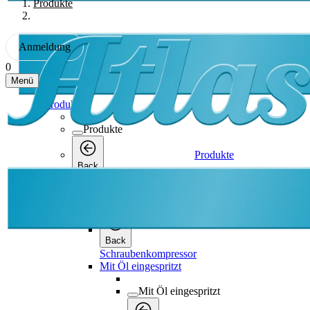
Produkte
Anmeldung
0
Menü
Produkte
Produkte
Produkte
Back
Schraubenkompressor
Schraubenkompressor
Back
Schraubenkompressor
Mit Öl eingespritzt
Mit Öl eingespritzt