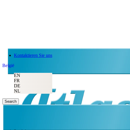
Kontaktieren Sie uns
België
EN
FR
DE
NL
Search