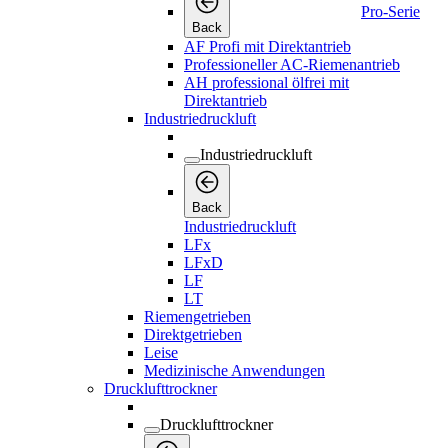
Pro-Serie
Back
AF Profi mit Direktantrieb
Professioneller AC-Riemenantrieb
AH professional ölfrei mit
Direktantrieb
Industriedruckluft
Industriedruckluft
Back
Industriedruckluft
LFx
LFxD
LF
LT
Riemengetrieben
Direktgetrieben
Leise
Medizinische Anwendungen
Drucklufttrockner
Drucklufttrockner