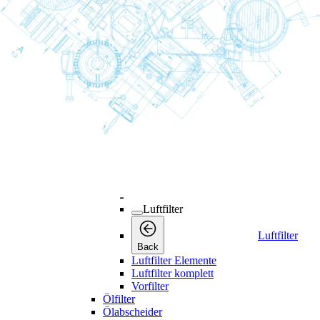
Wartungskits
Luft- und Ölfilterkits
Servicekits
Adsorptionsmittelkits
Kühlerkits
Trocknerkits
Luftfilter
Luftfilter
Luftfilter
Back
Luftfilter Elemente
Luftfilter komplett
Vorfilter
Ölfilter
Ölabscheider
Ölabscheider
Back
Ölabscheider
Öltrenner Elemente
Öltrenner Kits