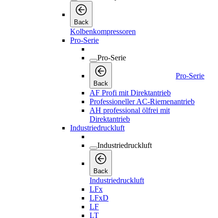
Pro-Serie
Back
AF Profi mit Direktantrieb
Professioneller AC-Riemenantrieb
AH professional ölfrei mit
Direktantrieb
Industriedruckluft
Industriedruckluft
Back
Industriedruckluft
LFx
LFxD
LF
LT
Riemengetrieben
Direktgetrieben
Leise
Medizinische Anwendungen
Drucklufttrockner
Drucklufttrockner