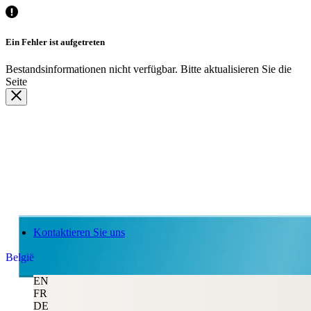
Kontaktieren Sie uns
België
EN
FR
DE
NL
Search