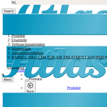
Produkte
Ersatzteile
Verbrauchsmaterialien
Wartungskits
Adsorptionsmittelkits
BARREL 20KG CMS FOR AIR TREATMENT EQUIPME
Anmeldung
Produkte
0
Produkte
Menü
Produkte
Back
Schraubenkompressor
Schraubenkompressor
Back
Schraubenkompressor
Mit Öl eingespritzt
Mit Öl eingespritzt