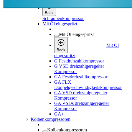
Mit Öl
Back
eingespritzt
G Festdrehzahlkompressor
G VSD drehzahlgeregelter
Kompressor
GA Festdrehzahlkompressor
GA FLX
Doppelgeschwindigkeitskompressor
GA VSD drehzahlgeregelter
Kompressor
GA VSDs drehzahlgeregelter
Kompressor
GA+
Kolbenkompressoren
Kolbenkompressoren
Back
Kolbenkompressoren
Pro-Serie
Pro-Serie