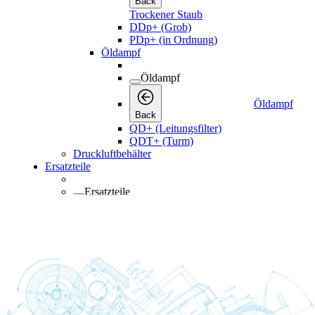
Öldampf
Back
QD+ (Leitungsfilter)
QDT+ (Turm)
Druckluftbehälter
Ersatzteile
Ersatzteile
Ersatzteile
Back
Schmierstoffe
Verbrauchsmaterialien
Verbrauchsmaterialien
Back
Verbrauchsmaterialien
Wartungskits
Wartungskits
Back