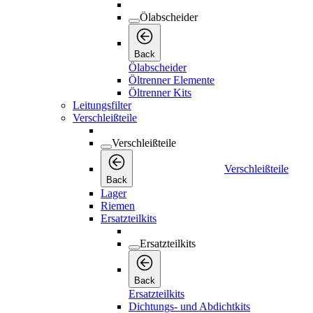
Leitungsfilter
Verschleißteile
Verschleißteile
Verschleißteile
Back
Lager
Riemen
Ersatzteilkits
Ersatzteilkits
Back
Ersatzteilkits
Dichtungs- und Abdichtkits
Ventil-Kits
Schalldämpfer & Geräuschdämpfer &
Entlüfter & Trennfilter
Ablaßventile
Elektrokomponenten
Elektrokomponenten