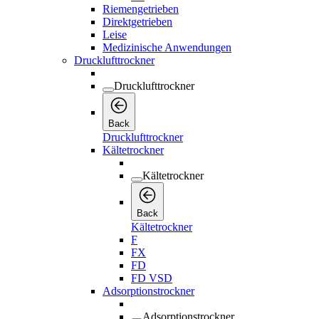
Back
Drucklufttrockner
Kältetrockner
Kältetrockner
Back
Kältetrockner
F
FX
FD
FD VSD
Adsorptionstrockner
Adsorptionstrockner
Back
Adsorptionstrockner
CD
CD+
Kondensataufbereitung