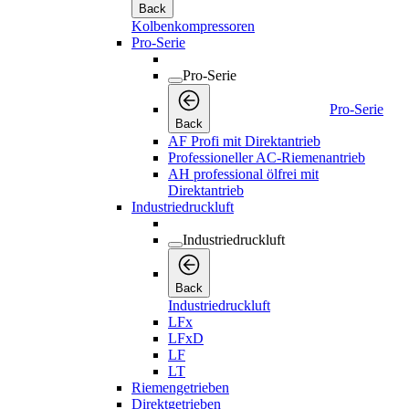
Back
Kolbenkompressoren
Pro-Serie
Pro-Serie
Pro-Serie
Back
AF Profi mit Direktantrieb
Professioneller AC-Riemenantrieb
AH professional ölfrei mit
Direktantrieb
Industriedruckluft
Industriedruckluft
Back
Industriedruckluft
LFx
LFxD
LF
LT
Riemengetrieben
Direktgetrieben