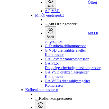
Ölfrei
Back
AQ VSD
Mit Öl eingespritzt
Mit Öl eingespritzt
Mit Öl
Back
eingespritzt
G Festdrehzahlkompressor
G VSD drehzahlgeregelter
Kompressor
GA Festdrehzahlkompressor
GA FLX
Doppelgeschwindigkeitskompressor
GA VSD drehzahlgeregelter
Kompressor
GA VSDs drehzahlgeregelter
Kompressor
Kolbenkompressoren
Kolbenkompressoren