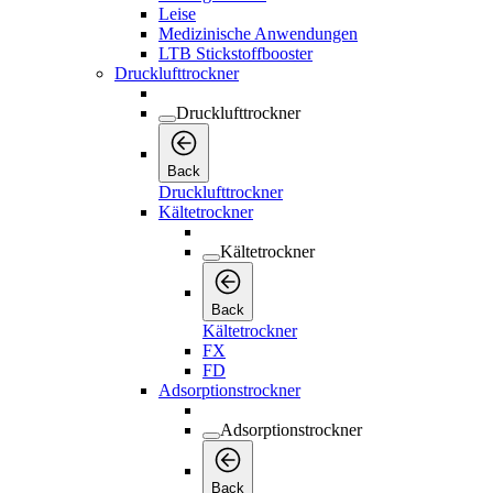
Leise
Medizinische Anwendungen
LTB Stickstoffbooster
Drucklufttrockner
Drucklufttrockner
Back
Drucklufttrockner
Kältetrockner
Kältetrockner
Back
Kältetrockner
FX
FD
Adsorptionstrockner
Adsorptionstrockner
Back