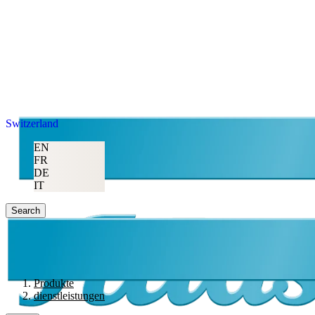
Atlas Copco
Switzerland
EN
FR
DE
IT
Search
Produkte
dienstleistungen