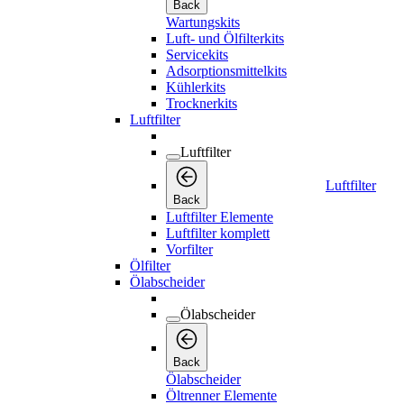
Back
Wartungskits
Luft- und Ölfilterkits
Servicekits
Adsorptionsmittelkits
Kühlerkits
Trocknerkits
Luftfilter
Luftfilter
Luftfilter
Back
Luftfilter Elemente
Luftfilter komplett
Vorfilter
Ölfilter
Ölabscheider
Ölabscheider
Back
Ölabscheider
Öltrenner Elemente