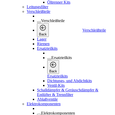
Öltrenner Kits
Leitungsfilter
Verschleißteile
Verschleißteile
Verschleißteile
Back
Lager
Riemen
Ersatzteilkits
Ersatzteilkits
Back
Ersatzteilkits
Dichtungs- und Abdichtkits
Ventil-Kits
Schalldämpfer & Geräuschdämpfer &
Entlüfter & Trennfilter
Ablaßventile
Elektrokomponenten
Elektrokomponenten