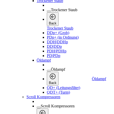
Trockener Staub
Trockener Staub
Back
Trockener Staub
DDp+ (Grob)
PDp+ (in Ordnung)
DDH|DDHp
DD|DDp
PDH|PDHp
PD|PDp
Öldampf
Öldampf
Öldampf
Back
QD+ (Leitungsfilter)
QDT+ (Turm)
Scroll Kompressoren
Scroll Kompressoren