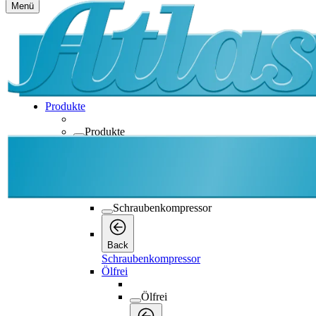
Menü
Produkte
Produkte
Produkte
Back
Schraubenkompressor
Schraubenkompressor
Back
Schraubenkompressor
Ölfrei
Ölfrei