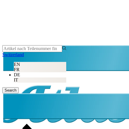
Switzerland
EN
FR
DE
IT
Search