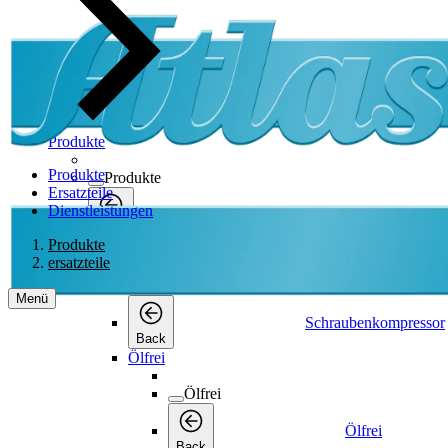
Produkte
Produkte
Produkte
Ersatzteile
Dienstleistungen
Produkte
Back
Produkte
Schraubenkompressor
ersatzteile
Schraubenkompressor
Menü
Schraubenkompressor
Back
Ölfrei
Ölfrei
Ölfrei
Back