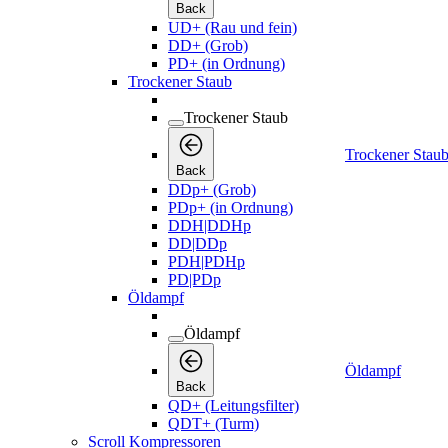
Back
UD+ (Rau und fein)
DD+ (Grob)
PD+ (in Ordnung)
Trockener Staub
Trockener Staub
Trockener Stau
Back
DDp+ (Grob)
PDp+ (in Ordnung)
DDH|DDHp
DD|DDp
PDH|PDHp
PD|PDp
Öldampf
Öldampf
Öldampf
Back
QD+ (Leitungsfilter)
QDT+ (Turm)
Scroll Kompressoren