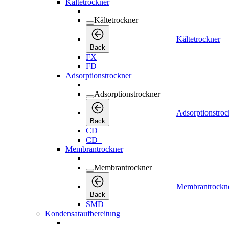
Kältetrockner
Kältetrockner
Kältetrockner
Back
FX
FD
Adsorptionstrockner
Adsorptionstrockner
Adsorptionstroc
Back
CD
CD+
Membrantrockner
Membrantrockner
Membrantrockn
Back
SMD
Kondensataufbereitung