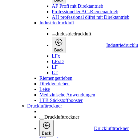
Back
AF Profi mit Direktantrieb
Professioneller AC-Riemenantrieb
AH professional ölfrei mit Direktantrieb
Industriedruckluft
Industriedruckluft
Industriedrucklu
Back
LFx
LFxD
LF
LT
Riemengetrieben
Direktgetrieben
Leise
Medizinische Anwendungen
LTB Stickstoffbooster
Drucklufttrockner
Drucklufttrockner
Drucklufttrockner
Back