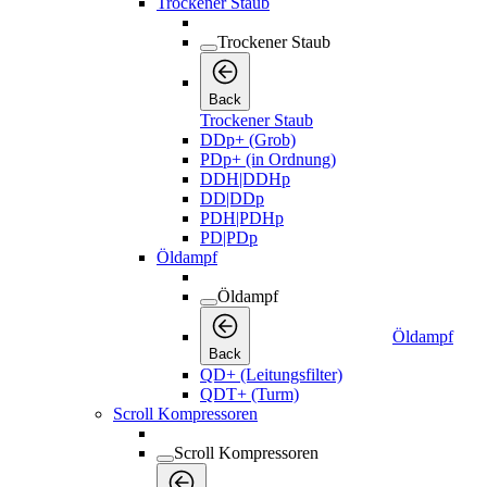
Trockener Staub
Trockener Staub
Back
Trockener Staub
DDp+ (Grob)
PDp+ (in Ordnung)
DDH|DDHp
DD|DDp
PDH|PDHp
PD|PDp
Öldampf
Öldampf
Öldampf
Back
QD+ (Leitungsfilter)
QDT+ (Turm)
Scroll Kompressoren
Scroll Kompressoren