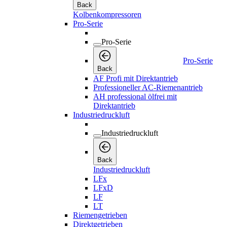
Back
Kolbenkompressoren
Pro-Serie
Pro-Serie
Pro-Serie
Back
AF Profi mit Direktantrieb
Professioneller AC-Riemenantrieb
AH professional ölfrei mit
Direktantrieb
Industriedruckluft
Industriedruckluft
Back
Industriedruckluft
LFx
LFxD
LF
LT
Riemengetrieben
Direktgetrieben