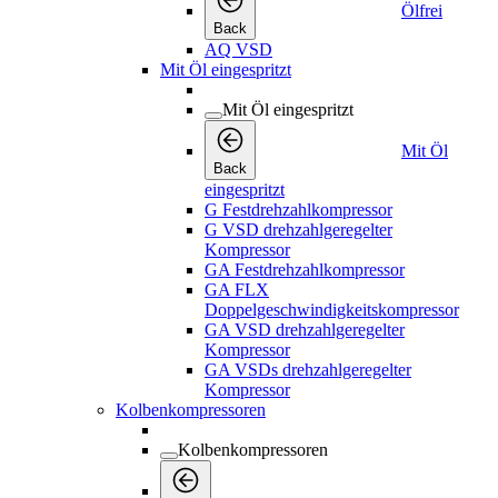
Ölfrei
Back
AQ VSD
Mit Öl eingespritzt
Mit Öl eingespritzt
Mit Öl
Back
eingespritzt
G Festdrehzahlkompressor
G VSD drehzahlgeregelter
Kompressor
GA Festdrehzahlkompressor
GA FLX
Doppelgeschwindigkeitskompressor
GA VSD drehzahlgeregelter
Kompressor
GA VSDs drehzahlgeregelter
Kompressor
Kolbenkompressoren
Kolbenkompressoren