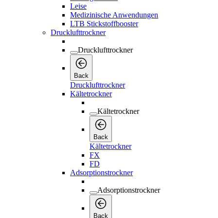
Leise
Medizinische Anwendungen
LTB Stickstoffbooster
Drucklufttrockner
Drucklufttrockner
Back
Drucklufttrockner
Kältetrockner
Kältetrockner
Back
Kältetrockner
FX
FD
Adsorptionstrockner
Adsorptionstrockner
Back