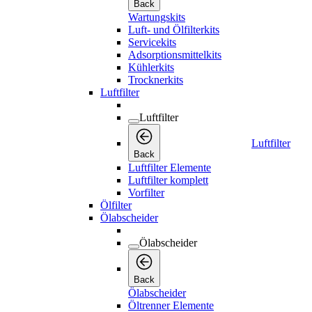
Back
Wartungskits
Luft- und Ölfilterkits
Servicekits
Adsorptionsmittelkits
Kühlerkits
Trocknerkits
Luftfilter
Luftfilter
Luftfilter
Back
Luftfilter Elemente
Luftfilter komplett
Vorfilter
Ölfilter
Ölabscheider
Ölabscheider
Back
Ölabscheider
Öltrenner Elemente