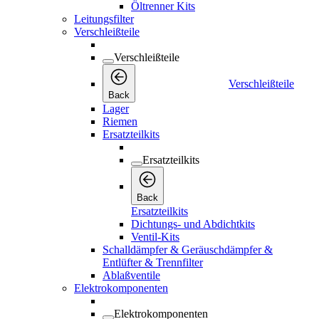
Öltrenner Kits
Leitungsfilter
Verschleißteile
Verschleißteile
Verschleißteile
Back
Lager
Riemen
Ersatzteilkits
Ersatzteilkits
Back
Ersatzteilkits
Dichtungs- und Abdichtkits
Ventil-Kits
Schalldämpfer & Geräuschdämpfer &
Entlüfter & Trennfilter
Ablaßventile
Elektrokomponenten
Elektrokomponenten