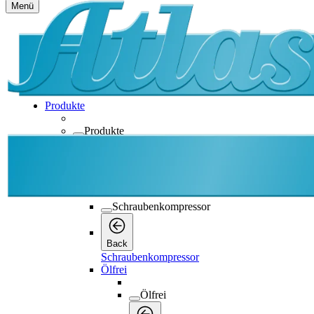
Menü
Produkte
Produkte
Produkte
Back
Schraubenkompressor
Schraubenkompressor
Back
Schraubenkompressor
Ölfrei
Ölfrei