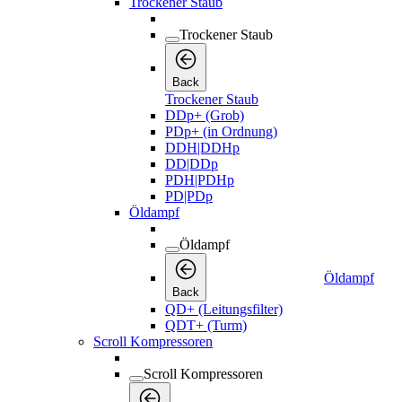
Trockener Staub
Trockener Staub
Back
Trockener Staub
DDp+ (Grob)
PDp+ (in Ordnung)
DDH|DDHp
DD|DDp
PDH|PDHp
PD|PDp
Öldampf
Öldampf
Öldampf
Back
QD+ (Leitungsfilter)
QDT+ (Turm)
Scroll Kompressoren
Scroll Kompressoren