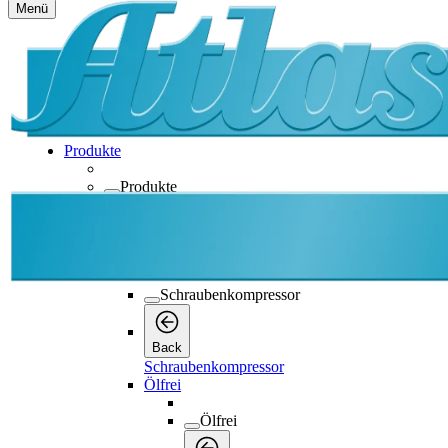
Menü
Produkte
Produkte
Produkte
Back
Schraubenkompressor
Schraubenkompressor
Back
Schraubenkompressor
Ölfrei
Ölfrei