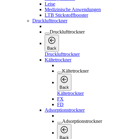
Leise
Medizinische Anwendungen
LTB Stickstoffbooster
Drucklufttrockner
Drucklufttrockner
Back
Drucklufttrockner
Kältetrockner
Kältetrockner
Back
Kältetrockner
FX
FD
Adsorptionstrockner
Adsorptionstrockner
Back