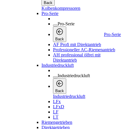
Back
Kolbenkompressoren
Pro-Serie
Pro-Serie
Pro-Serie
Back
AF Profi mit Direktantrieb
Professioneller AC-Riemenantrieb
AH professional ölfrei mit
Direktantrieb
Industriedruckluft
Industriedruckluft
Back
Industriedruckluft
LFx
LFxD
LF
LT
Riemengetrieben
Direktgetrieben