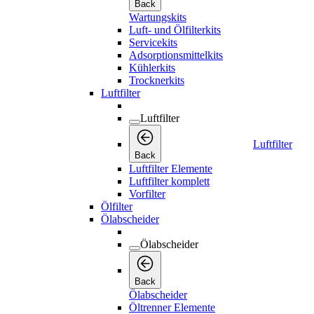
Back
Wartungskits
Luft- und Ölfilterkits
Servicekits
Adsorptionsmittelkits
Kühlerkits
Trocknerkits
Luftfilter
Luftfilter
Luftfilter
Back
Luftfilter Elemente
Luftfilter komplett
Vorfilter
Ölfilter
Ölabscheider
Ölabscheider
Back
Ölabscheider
Öltrenner Elemente