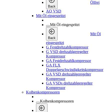
Ölfrei
Back
AQ VSD
Mit Öl eingespritzt
Mit Öl eingespritzt
Mit Öl
Back
eingespritzt
G Festdrehzahlkompressor
G VSD drehzahlgeregelter
Kompressor
GA Festdrehzahlkompressor
GA FLX
Doppelgeschwindigkeitskompressor
GA VSD drehzahlgeregelter
Kompressor
GA VSDs drehzahlgeregelter
Kompressor
Kolbenkompressoren
Kolbenkompressoren