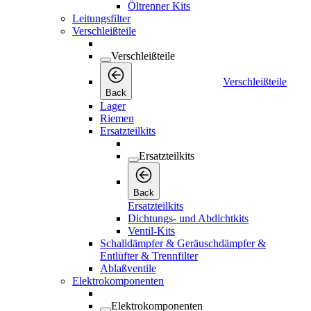
Öltrenner Kits
Leitungsfilter
Verschleißteile
Verschleißteile
Verschleißteile
Back
Lager
Riemen
Ersatzteilkits
Ersatzteilkits
Back
Ersatzteilkits
Dichtungs- und Abdichtkits
Ventil-Kits
Schalldämpfer & Geräuschdämpfer &
Entlüfter & Trennfilter
Ablaßventile
Elektrokomponenten
Elektrokomponenten