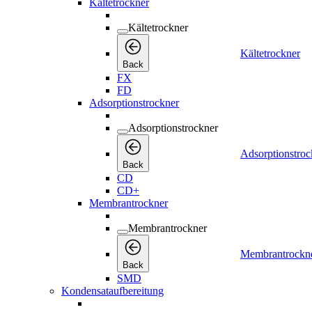
Kältetrockner
Kältetrockner
Kältetrockner
Back
FX
FD
Adsorptionstrockner
Adsorptionstrockner
Adsorptionstroc
Back
CD
CD+
Membrantrockner
Membrantrockner
Membrantrockn
Back
SMD
Kondensataufbereitung