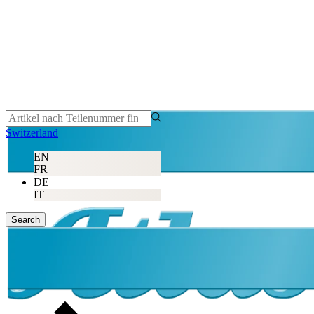
Switzerland
EN
FR
DE
IT
Search