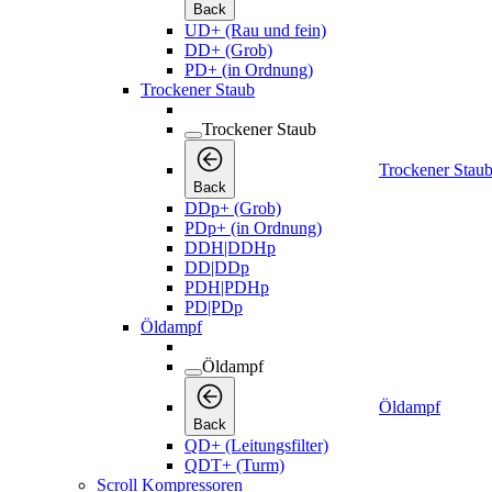
Back
UD+ (Rau und fein)
DD+ (Grob)
PD+ (in Ordnung)
Trockener Staub
Trockener Staub
Trockener Stau
Back
DDp+ (Grob)
PDp+ (in Ordnung)
DDH|DDHp
DD|DDp
PDH|PDHp
PD|PDp
Öldampf
Öldampf
Öldampf
Back
QD+ (Leitungsfilter)
QDT+ (Turm)
Scroll Kompressoren