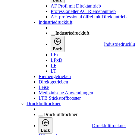
Back
AF Profi mit Direktantrieb
Professioneller AC-Riemenantrieb
AH professional ölfrei mit Direktantrieb
Industriedruckluft
Industriedruckluft
Industriedrucklu
Back
LFx
LFxD
LF
LT
Riemengetrieben
Direktgetrieben
Leise
Medizinische Anwendungen
LTB Stickstoffbooster
Drucklufttrockner
Drucklufttrockner
Drucklufttrockner
Back