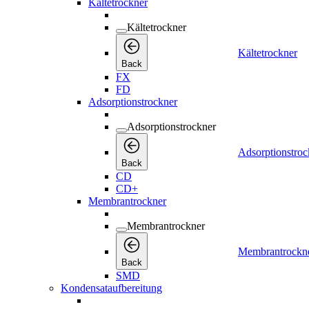
Kältetrockner
Kältetrockner
Kältetrockner
Back
FX
FD
Adsorptionstrockner
Adsorptionstrockner
Adsorptionstroc
Back
CD
CD+
Membrantrockner
Membrantrockner
Membrantrockn
Back
SMD
Kondensataufbereitung