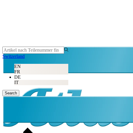
Switzerland
EN
FR
DE
IT
Search