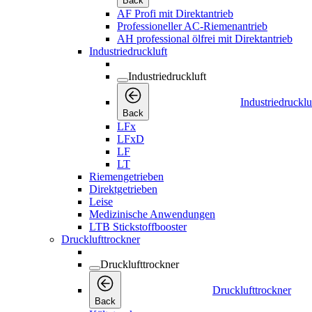
Back
AF Profi mit Direktantrieb
Professioneller AC-Riemenantrieb
AH professional ölfrei mit Direktantrieb
Industriedruckluft
Industriedruckluft
Industriedrucklu
Back
LFx
LFxD
LF
LT
Riemengetrieben
Direktgetrieben
Leise
Medizinische Anwendungen
LTB Stickstoffbooster
Drucklufttrockner
Drucklufttrockner
Drucklufttrockner
Back