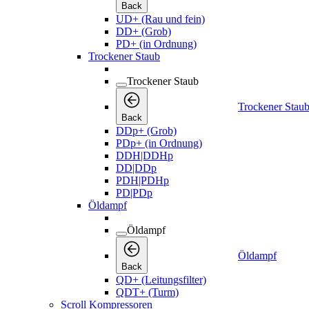
Back
UD+ (Rau und fein)
DD+ (Grob)
PD+ (in Ordnung)
Trockener Staub
Trockener Staub
Trockener Stau
Back
DDp+ (Grob)
PDp+ (in Ordnung)
DDH|DDHp
DD|DDp
PDH|PDHp
PD|PDp
Öldampf
Öldampf
Öldampf
Back
QD+ (Leitungsfilter)
QDT+ (Turm)
Scroll Kompressoren