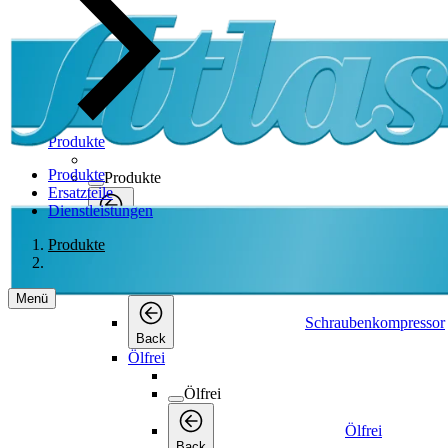
Produkte
Produkte
Produkte
Ersatzteile
Dienstleistungen
Produkte
Back
Produkte
Schraubenkompressor
Schraubenkompressor
Menü
Schraubenkompressor
Back
Ölfrei
Ölfrei
Ölfrei
Back