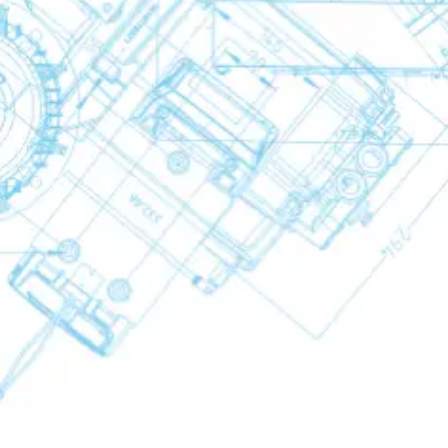
g
ndensatableiter
ndensatableiter
ondensatableiter