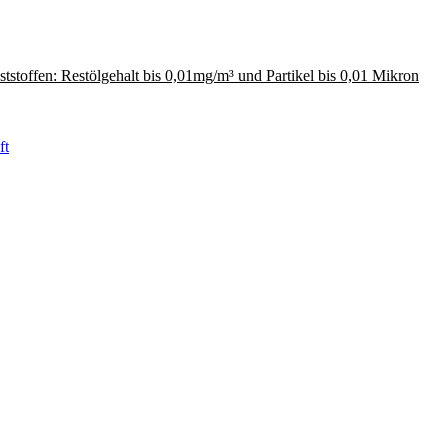
ststoffen: Restölgehalt bis 0,01mg/m³ und Partikel bis 0,01 Mikron
ft