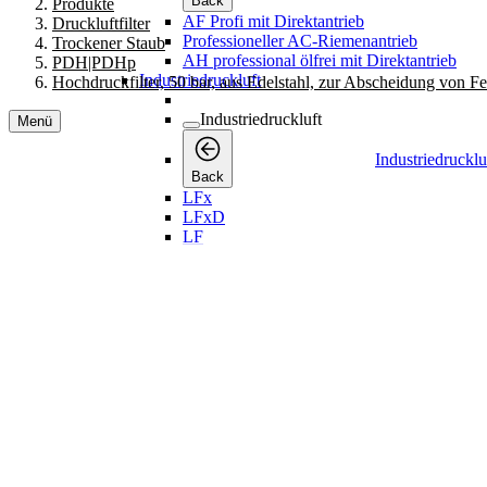
Back
Produkte
AF Profi mit Direktantrieb
Druckluftfilter
Professioneller AC-Riemenantrieb
Trockener Staub
AH professional ölfrei mit Direktantrieb
PDH|PDHp
Industriedruckluft
Hochdruckfilter, 50 bar, aus Edelstahl, zur Abscheidung von Fe
Industriedruckluft
Menü
Industriedrucklu
Back
LFx
LFxD
LF
LT
Riemengetrieben
Direktgetrieben
Leise
Medizinische Anwendungen
LTB Stickstoffbooster
Drucklufttrockner
Drucklufttrockner
Drucklufttrockner
Back