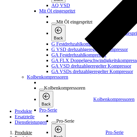
AQ VSD
Mit Öl eingespritzt
Mit Öl eingespritzt
Mit Öl eingespri
Back
G Festdrehzahlkompressor
G VSD drehzahlgeregelter Kompressor
GA Festdrehzahlkompressor
GA FLX Doppelgeschwindigkeitskompress
GA VSD drehzahlgeregelter Kompressor
GA VSDs drehzahlgeregelter Kompressor
Kolbenkompressoren
Kolbenkompressoren
Kolbenkompressoren
Back
Pro-Serie
Produkte
Ersatzteile
Pro-Serie
Dienstleistungen
Pro-Serie
Produkte