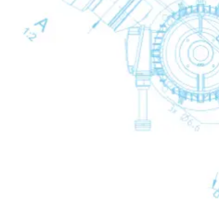
Kondensataufbereitung
Kondensataufbereitun
Back
Mechanische Kondensatableiter
Mechanische Kondensatableiter
Mechanische Ko
Back
WD
Elekronische Kondensatableiter
Elekronische Kondensatableiter
Elekronische Ko
Back
IWD
Zeitgesteuerte Kondensatableiter
Zeitgesteuerte Kondensatableiter
Zeitgesteuerte K
Back
TWD