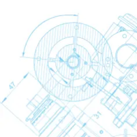
Kältetrockner
Kältetrockner
Kältetrockner
Back
FX
FD
Adsorptionstrockner
Adsorptionstrockner
Adsorptionstroc
Back
CD
CD+
Membrantrockner
Membrantrockner
Membrantrockn
Back
SMD
Kondensataufbereitung