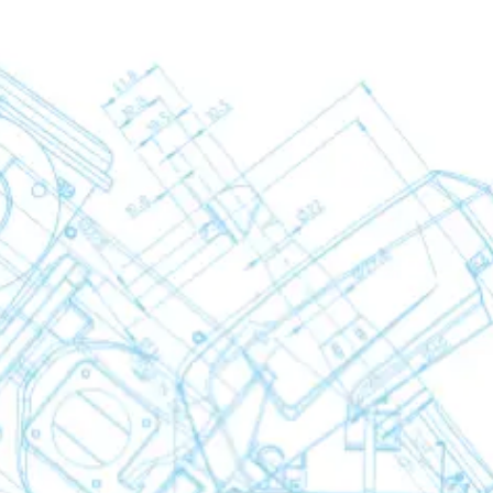
kner
er