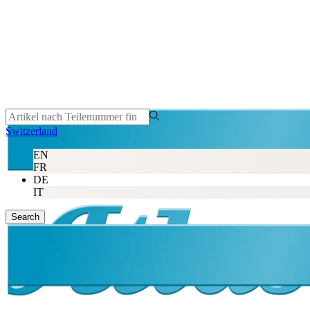
Switzerland
EN
FR
DE
IT
Search