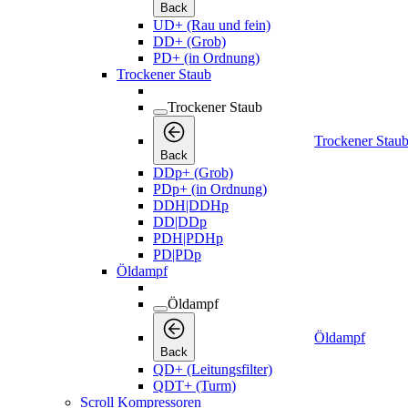
Back
UD+ (Rau und fein)
DD+ (Grob)
PD+ (in Ordnung)
Trockener Staub
Trockener Staub
Trockener Stau
Back
DDp+ (Grob)
PDp+ (in Ordnung)
DDH|DDHp
DD|DDp
PDH|PDHp
PD|PDp
Öldampf
Öldampf
Öldampf
Back
QD+ (Leitungsfilter)
QDT+ (Turm)
Scroll Kompressoren