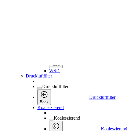
Öl- und Wasserabscheider
Öl- und Wasserabscheider
Öl- und Wasser
Back
OSC
Wasserabscheider
Wasserabscheider
Wasserabscheid
Back
WSD
Druckluftfilter
Druckluftfilter
Druckluftfilter
Back
Koaleszierend
Koaleszierend
Koaleszierend