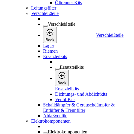
Öltrenner Kits
Leitungsfilter
Verschleißteile
Verschleißteile
Verschleißteile
Back
Lager
Riemen
Ersatzteilkits
Ersatzteilkits
Back
Ersatzteilkits
Dichtungs- und Abdichtkits
Ventil-Kits
Schalldämpfer & Geräuschdämpfer &
Entlüfter & Trennfilter
Ablaßventile
Elektrokomponenten
Elektrokomponenten