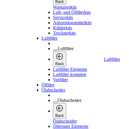
Back
Wartungskits
Luft- und Ölfilterkits
Servicekits
Adsorptionsmittelkits
Kühlerkits
Trocknerkits
Luftfilter
Luftfilter
Luftfilter
Back
Luftfilter Elemente
Luftfilter komplett
Vorfilter
Ölfilter
Ölabscheider
Ölabscheider
Back
Ölabscheider
Öltrenner Elemente