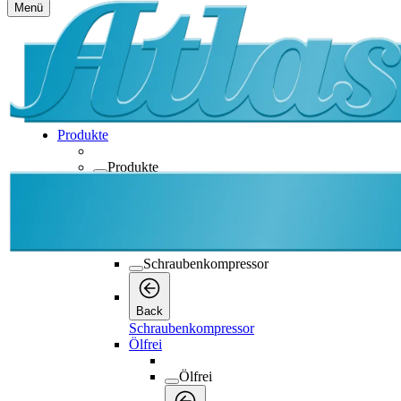
Menü
Produkte
Produkte
Produkte
Back
Schraubenkompressor
Schraubenkompressor
Back
Schraubenkompressor
Ölfrei
Ölfrei