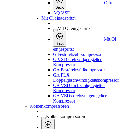
Ölfrei
Back
AQ VSD
Mit Öl eingespritzt
Mit Öl eingespritzt
Mit Öl
Back
eingespritzt
G Festdrehzahlkompressor
G VSD drehzahlgeregelter
Kompressor
GA Festdrehzahlkompressor
GA FLX
Doppelgeschwindigkeitskompressor
GA VSD drehzahlgeregelter
Kompressor
GA VSDs drehzahlgeregelter
Kompressor
Kolbenkompressoren
Kolbenkompressoren