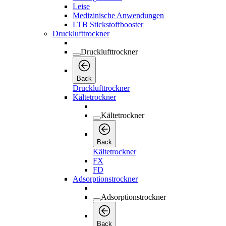
Leise
Medizinische Anwendungen
LTB Stickstoffbooster
Drucklufttrockner
Drucklufttrockner
Back
Drucklufttrockner
Kältetrockner
Kältetrockner
Back
Kältetrockner
FX
FD
Adsorptionstrockner
Adsorptionstrockner
Back