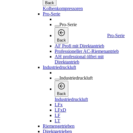
Back
Kolbenkompressoren
Pro-Serie
Pro-Serie
Pro-Serie
Back
AF Profi mit Direktantrieb
Professioneller AC-Riemenantrieb
AH professional ölfrei mit
Direktantrieb
Industriedruckluft
Industriedruckluft
Back
Industriedruckluft
LFx
LFxD
LF
LT
Riemengetrieben
Direktgetrieben