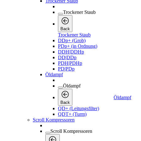
Trockener Staub
Trockener Staub
Back
Trockener Staub
DDp+ (Grob)
PDp+ (in Ordnung)
DDH|DDHp
DD|DDp
PDH|PDHp
PD|PDp
Öldampf
Öldampf
Öldampf
Back
QD+ (Leitungsfilter)
QDT+ (Turm)
Scroll Kompressoren
Scroll Kompressoren