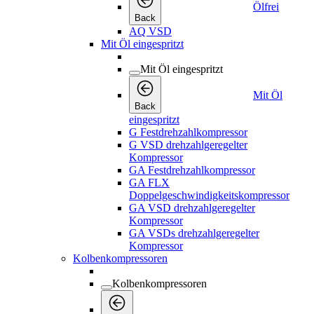
Ölfrei
Back
AQ VSD
Mit Öl eingespritzt
Mit Öl eingespritzt
Mit Öl
Back
eingespritzt
G Festdrehzahlkompressor
G VSD drehzahlgeregelter
Kompressor
GA Festdrehzahlkompressor
GA FLX
Doppelgeschwindigkeitskompressor
GA VSD drehzahlgeregelter
Kompressor
GA VSDs drehzahlgeregelter
Kompressor
Kolbenkompressoren
Kolbenkompressoren