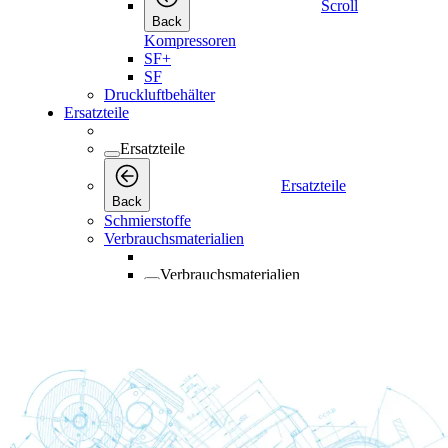
Scroll
Back
Kompressoren
SF+
SF
Druckluftbehälter
Ersatzteile
Ersatzteile
Ersatzteile
Back
Schmierstoffe
Verbrauchsmaterialien
Verbrauchsmaterialien
Back
Verbrauchsmaterialien
Wartungskits
Wartungskits