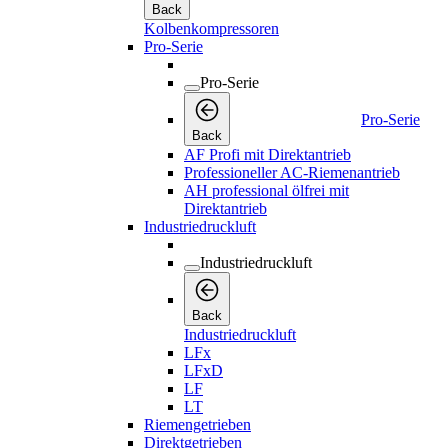
Back
Kolbenkompressoren
Pro-Serie
Pro-Serie
Pro-Serie
Back
AF Profi mit Direktantrieb
Professioneller AC-Riemenantrieb
AH professional ölfrei mit
Direktantrieb
Industriedruckluft
Industriedruckluft
Back
Industriedruckluft
LFx
LFxD
LF
LT
Riemengetrieben
Direktgetrieben