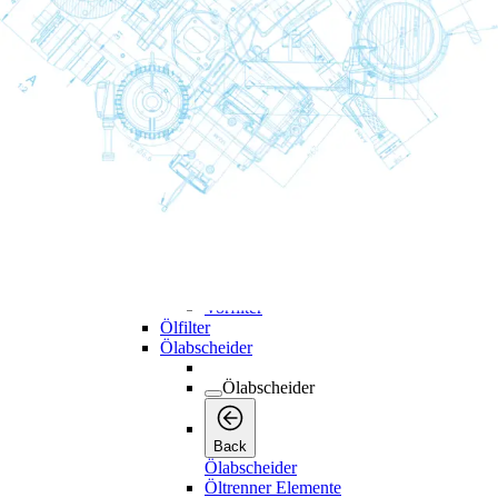
Back
Wartungskits
Luft- und Ölfilterkits
Servicekits
Adsorptionsmittelkits
Kühlerkits
Trocknerkits
Luftfilter
Luftfilter
Luftfilter
Back
Luftfilter Elemente
Luftfilter komplett
Vorfilter
Ölfilter
Ölabscheider
Ölabscheider
Back
Ölabscheider
Öltrenner Elemente