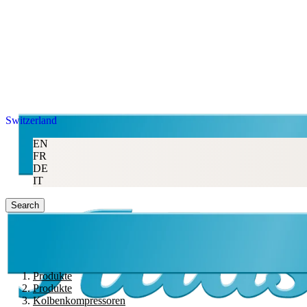
Switzerland
EN
FR
DE
IT
Search
Produkte
Produkte
Kolbenkompressoren