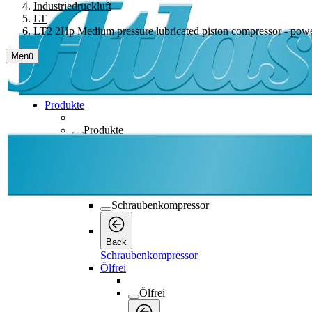
Industriedruckluft
LT
LT2 2Hp Medium pressure lubricated piston compressor - powe
Menü
Produkte
Produkte
Produkte
Back
Schraubenkompressor
Schraubenkompressor
Back
Schraubenkompressor
Ölfrei
Ölfrei