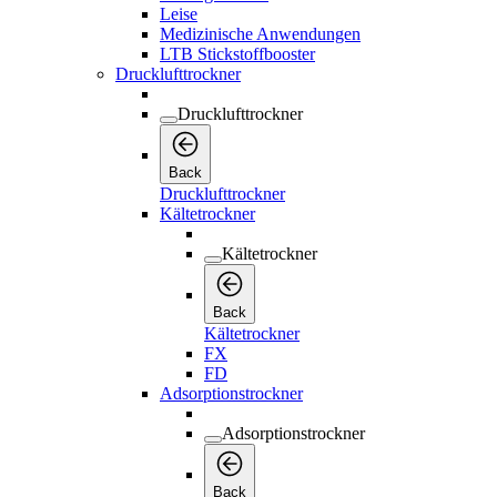
Leise
Medizinische Anwendungen
LTB Stickstoffbooster
Drucklufttrockner
Drucklufttrockner
Back
Drucklufttrockner
Kältetrockner
Kältetrockner
Back
Kältetrockner
FX
FD
Adsorptionstrockner
Adsorptionstrockner
Back