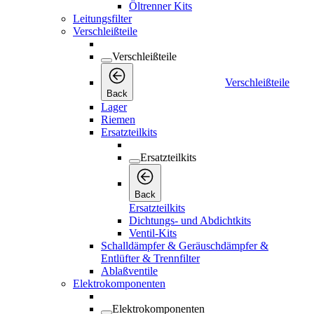
Öltrenner Kits
Leitungsfilter
Verschleißteile
Verschleißteile
Verschleißteile
Back
Lager
Riemen
Ersatzteilkits
Ersatzteilkits
Back
Ersatzteilkits
Dichtungs- und Abdichtkits
Ventil-Kits
Schalldämpfer & Geräuschdämpfer &
Entlüfter & Trennfilter
Ablaßventile
Elektrokomponenten
Elektrokomponenten