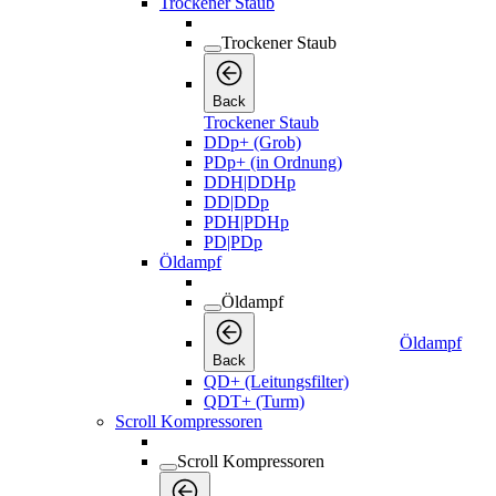
Trockener Staub
Trockener Staub
Back
Trockener Staub
DDp+ (Grob)
PDp+ (in Ordnung)
DDH|DDHp
DD|DDp
PDH|PDHp
PD|PDp
Öldampf
Öldampf
Öldampf
Back
QD+ (Leitungsfilter)
QDT+ (Turm)
Scroll Kompressoren
Scroll Kompressoren