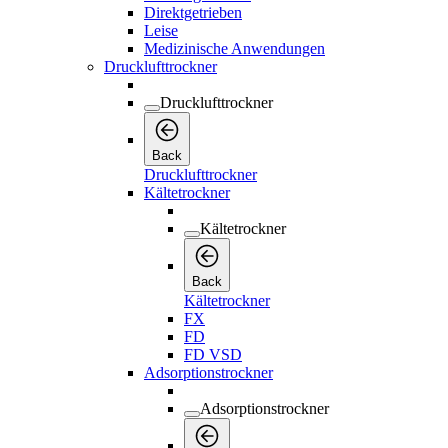
Direktgetrieben
Leise
Medizinische Anwendungen
Drucklufttrockner
Drucklufttrockner
Back
Drucklufttrockner
Kältetrockner
Kältetrockner
Back
Kältetrockner
FX
FD
FD VSD
Adsorptionstrockner
Adsorptionstrockner