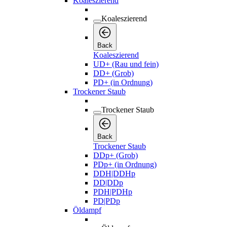
Koaleszierend
Koaleszierend
Back
Koaleszierend
UD+ (Rau und fein)
DD+ (Grob)
PD+ (in Ordnung)
Trockener Staub
Trockener Staub
Back
Trockener Staub
DDp+ (Grob)
PDp+ (in Ordnung)
DDH|DDHp
DD|DDp
PDH|PDHp
PD|PDp
Öldampf