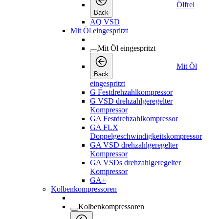
Ölfrei
Back
AQ VSD
Mit Öl eingespritzt
Mit Öl eingespritzt
Mit Öl
Back
eingespritzt
G Festdrehzahlkompressor
G VSD drehzahlgeregelter
Kompressor
GA Festdrehzahlkompressor
GA FLX
Doppelgeschwindigkeitskompressor
GA VSD drehzahlgeregelter
Kompressor
GA VSDs drehzahlgeregelter
Kompressor
GA+
Kolbenkompressoren
Kolbenkompressoren