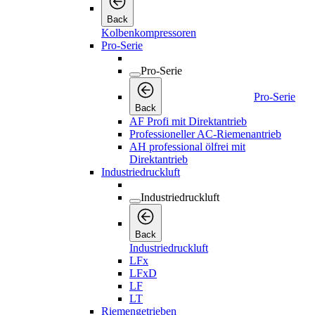
Back
Kolbenkompressoren
Pro-Serie
Pro-Serie
Pro-Serie
Back
AF Profi mit Direktantrieb
Professioneller AC-Riemenantrieb
AH professional ölfrei mit
Direktantrieb
Industriedruckluft
Industriedruckluft
Back
Industriedruckluft
LFx
LFxD
LF
LT
Riemengetrieben