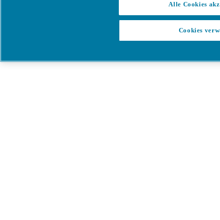
Alle Cookies akz
Cookies verw
Menü
Es ist ein Fehler aufgetreten
Etwas ist schief gelaufen!
Bitte versuchen Sie es in wenigen
Minuten erneut.
Alle Produkte anzeigen