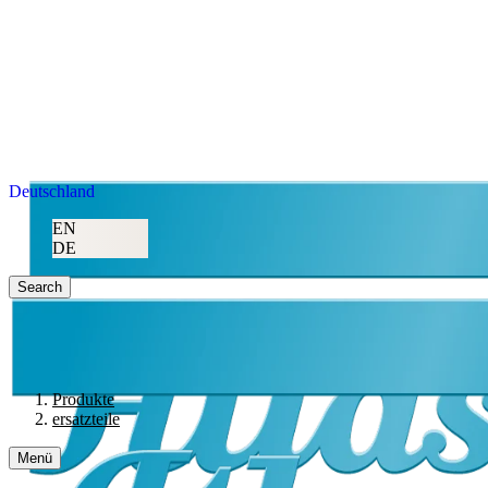
Deutschland
EN
DE
Search
Produkte
ersatzteile
Menü