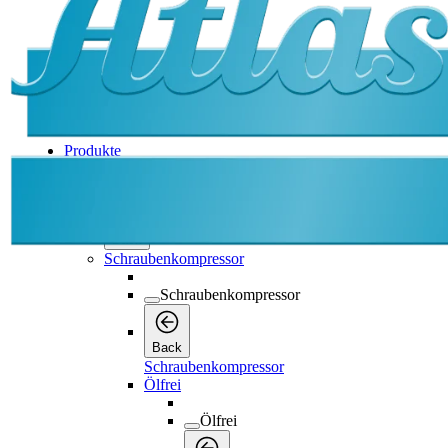
Produkte
Produkte
Produkte
Back
Schraubenkompressor
Schraubenkompressor
Back
Schraubenkompressor
Ölfrei
Ölfrei