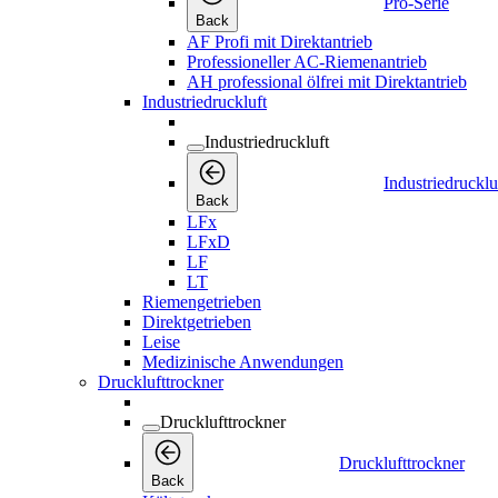
Pro-Serie
Back
AF Profi mit Direktantrieb
Professioneller AC-Riemenantrieb
AH professional ölfrei mit Direktantrieb
Industriedruckluft
Industriedruckluft
Industriedrucklu
Back
LFx
LFxD
LF
LT
Riemengetrieben
Direktgetrieben
Leise
Medizinische Anwendungen
Drucklufttrockner
Drucklufttrockner
Drucklufttrockner
Back