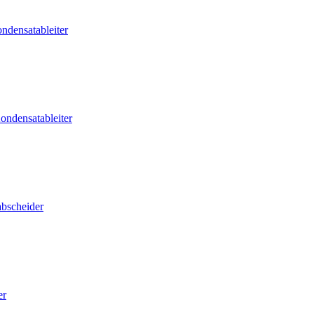
ndensatableiter
ondensatableiter
abscheider
er