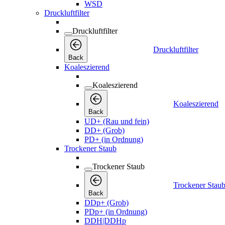
WSD
Druckluftfilter
Druckluftfilter
Druckluftfilter
Back
Koaleszierend
Koaleszierend
Koaleszierend
Back
UD+ (Rau und fein)
DD+ (Grob)
PD+ (in Ordnung)
Trockener Staub
Trockener Staub
Trockener Stau
Back
DDp+ (Grob)
PDp+ (in Ordnung)
DDH|DDHp