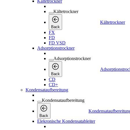
Kältetrockner
Kältetrockner
Kältetrockner
Back
FX
FD
FD VSD
Adsorptionstrockner
Adsorptionstrockner
Adsorptionstroc
Back
CD
CD+
Kondensataufbereitung
Kondensataufbereitung
Kondensataufbereitun
Back
Elekronische Kondensatableiter