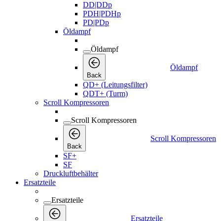
DD|DDp
PDH|PDHp
PD|PDp
Öldampf
Öldampf
Öldampf
Back
QD+ (Leitungsfilter)
QDT+ (Turm)
Scroll Kompressoren
Scroll Kompressoren
Scroll Kompressoren
Back
SF+
SF
Druckluftbehälter
Ersatzteile
Ersatzteile
Ersatzteile