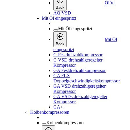
Ölfrei
Back
AQ VSD
Mit Öl eingespritzt
Mit Öl eingespritzt
Mit Öl
Back
eingespritzt
G Festdrehzahlkompressor
G VSD drehzahlgeregelter
Kompressor
GA Festdrehzahlkompressor
GA FLX
Doppelgeschwindigkeitskompressor
GA VSD drehzahlgeregelter
Kompressor
GA VSDs drehzahlgeregelter
Kompressor
GA+
Kolbenkompressoren
Kolbenkompressoren