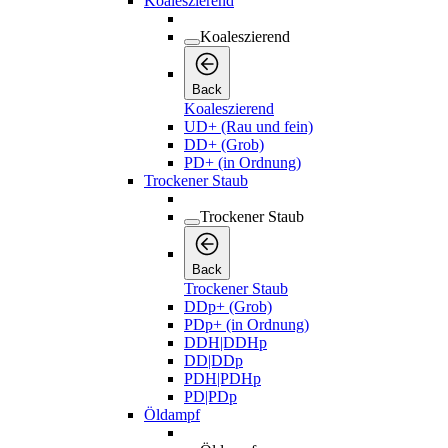
Koaleszierend
Koaleszierend
Back
Koaleszierend
UD+ (Rau und fein)
DD+ (Grob)
PD+ (in Ordnung)
Trockener Staub
Trockener Staub
Back
Trockener Staub
DDp+ (Grob)
PDp+ (in Ordnung)
DDH|DDHp
DD|DDp
PDH|PDHp
PD|PDp
Öldampf