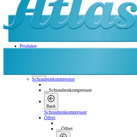
Produkte
Produkte
Produkte
Back
Schraubenkompressor
Schraubenkompressor
Back
Schraubenkompressor
Ölfrei
Ölfrei