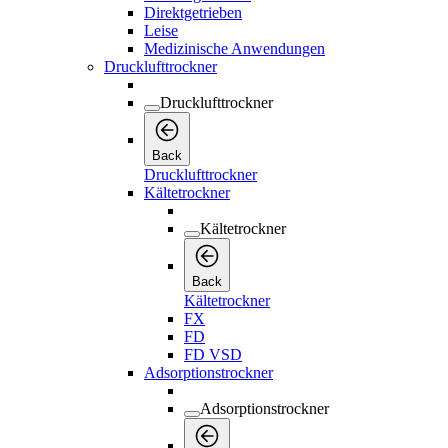
Direktgetrieben
Leise
Medizinische Anwendungen
Drucklufttrockner
Drucklufttrockner
Back
Drucklufttrockner
Kältetrockner
Kältetrockner
Back
Kältetrockner
FX
FD
FD VSD
Adsorptionstrockner
Adsorptionstrockner