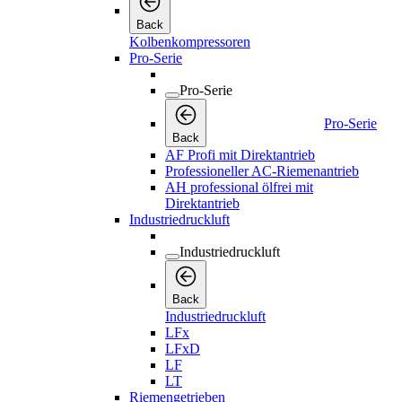
Back
Kolbenkompressoren
Pro-Serie
Pro-Serie
Pro-Serie
Back
AF Profi mit Direktantrieb
Professioneller AC-Riemenantrieb
AH professional ölfrei mit
Direktantrieb
Industriedruckluft
Industriedruckluft
Back
Industriedruckluft
LFx
LFxD
LF
LT
Riemengetrieben