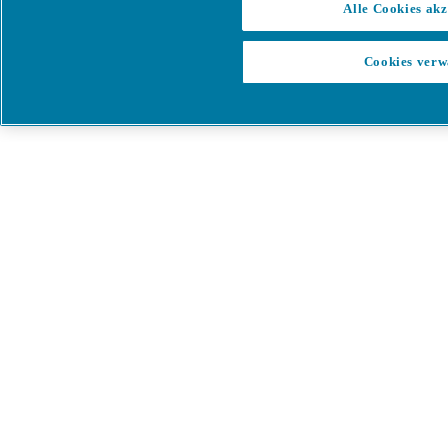
Alle Cookies akz
Cookies verw
Menü
Es ist ein Fehler aufgetreten
Etwas ist schief gelaufen!
Bitte versuchen Sie es in wenigen
Minuten erneut.
Alle Produkte anzeigen