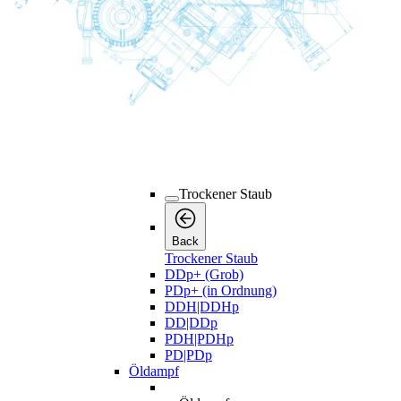
Koaleszierend
Koaleszierend
Back
Koaleszierend
UD+ (Rau und fein)
DD+ (Grob)
PD+ (in Ordnung)
Trockener Staub
Trockener Staub
Back
Trockener Staub
DDp+ (Grob)
PDp+ (in Ordnung)
DDH|DDHp
DD|DDp
PDH|PDHp
PD|PDp
Öldampf