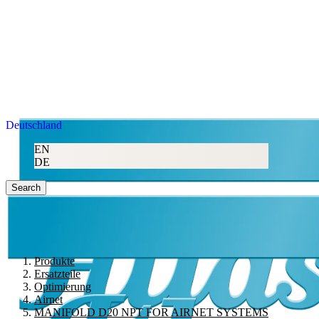
Deutschland
EN
DE
Search
Produkte
Ersatzteile
Optimierung
Airnet
MANIFOLD D20 NPT FOR AIRNET SYSTEMS