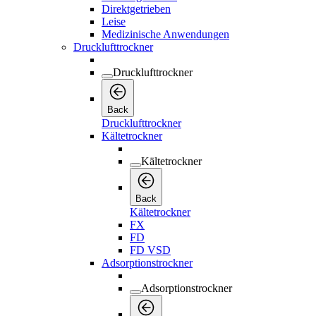
Direktgetrieben
Leise
Medizinische Anwendungen
Drucklufttrockner
Drucklufttrockner
Back
Drucklufttrockner
Kältetrockner
Kältetrockner
Back
Kältetrockner
FX
FD
FD VSD
Adsorptionstrockner
Adsorptionstrockner