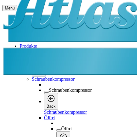
Menü
Produkte
Produkte
Produkte
Back
Schraubenkompressor
Schraubenkompressor
Back
Schraubenkompressor
Ölfrei
Ölfrei