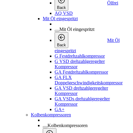
Ölfrei
Back
AQ VSD
Mit Öl eingespritzt
Mit Öl eingespritzt
Mit Öl
Back
eingespritzt
G Festdrehzahlkompressor
G VSD drehzahlgeregelter
Kompressor
GA Festdrehzahlkompressor
GA FLX
Doppelgeschwindigkeitskompressor
GA VSD drehzahlgeregelter
Kompressor
GA VSDs drehzahlgeregelter
Kompressor
GA+
Kolbenkompressoren
Kolbenkompressoren