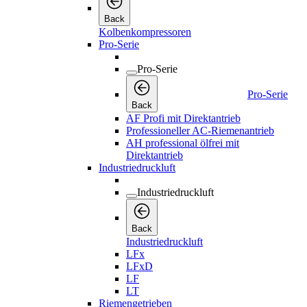
Back
Kolbenkompressoren
Pro-Serie
Pro-Serie
Pro-Serie
Back
AF Profi mit Direktantrieb
Professioneller AC-Riemenantrieb
AH professional ölfrei mit
Direktantrieb
Industriedruckluft
Industriedruckluft
Back
Industriedruckluft
LFx
LFxD
LF
LT
Riemengetrieben