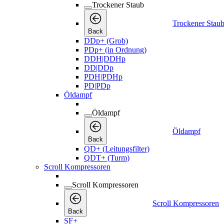
DD|DDp
PDH|PDHp
PD|PDp
Öldampf
Öldampf
Öldampf
Back
QD+ (Leitungsfilter)
QDT+ (Turm)
Scroll Kompressoren
Scroll Kompressoren
Scroll Kompressoren
Back
SF+
SF
Druckluftbehälter
Ersatzteile
Ersatzteile
Ersatzteile