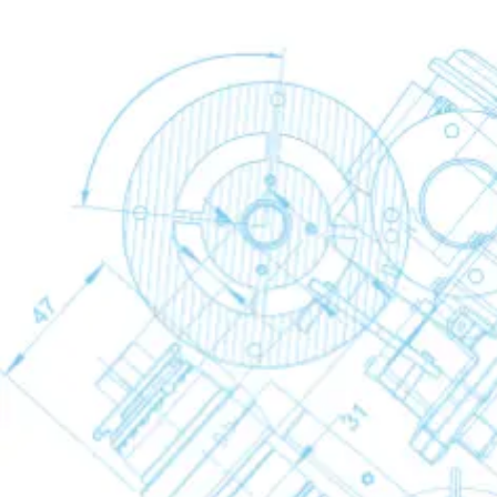
Kältetrockner
Kältetrockner
Kältetrockner
Back
FX
FD
FD VSD
Adsorptionstrockner
Adsorptionstrockner
Adsorptionstroc
Back
CD
CD+
Kondensataufbereitung
Kondensataufbereitung
Kondensataufbereitun
Back
Elekronische Kondensatableiter