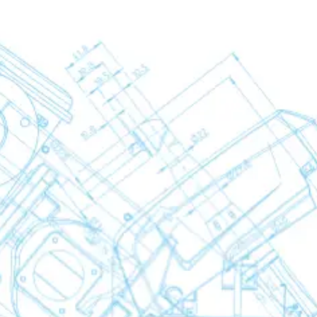
kner
g