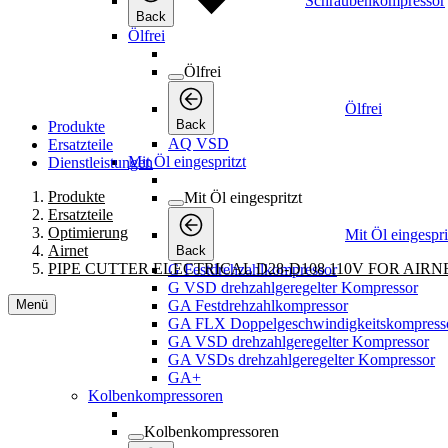
Produkte
AQ VSD
Ersatzteile
Mit Öl eingespritzt
Dienstleistungen
Produkte
Mit Öl eingespritzt
Ersatzteile
Optimierung
Mit Öl eingespri
Airnet
Back
PIPE CUTTER ELECTRICAL D28-D108 110V FOR AIR
G Festdrehzahlkompressor
G VSD drehzahlgeregelter Kompressor
Menü
GA Festdrehzahlkompressor
GA FLX Doppelgeschwindigkeitskompress
GA VSD drehzahlgeregelter Kompressor
GA VSDs drehzahlgeregelter Kompressor
GA+
Kolbenkompressoren
Kolbenkompressoren
Kolbenkompressoren
Back
Pro-Serie
Pro-Serie