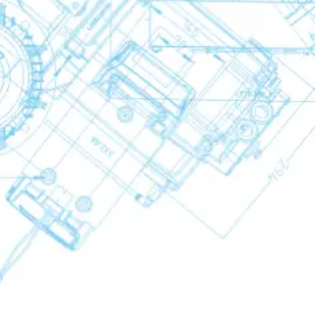
ndensatableiter
ondensatableiter
abscheider
er