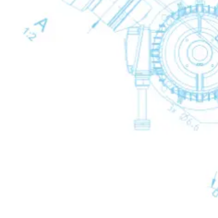
Elekronische Kondensatableiter
Elekronische Ko
Back
IWD
Zeitgesteuerte Kondensatableiter
Zeitgesteuerte Kondensatableiter
Zeitgesteuerte K
Back
TWD
Öl- und Wasserabscheider
Öl- und Wasserabscheider
Öl- und Wasser
Back
OSC
Wasserabscheider
Wasserabscheider
Wasserabscheid
Back