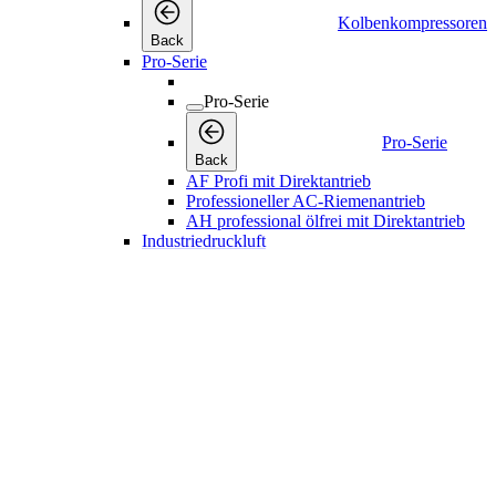
Pro-Serie
Back
AF Profi mit Direktantrieb
Professioneller AC-Riemenantrieb
AH professional ölfrei mit Direktantrieb
Industriedruckluft
Industriedruckluft
Industriedrucklu
Back
LFx
LFxD
LF
LT
Riemengetrieben
Direktgetrieben
Leise
Medizinische Anwendungen
Drucklufttrockner
Drucklufttrockner
Drucklufttrockner
Back