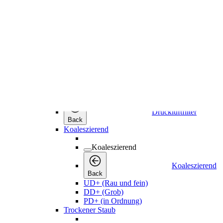
WSD
Druckluftfilter
Druckluftfilter
Druckluftfilter
Back
Koaleszierend
Koaleszierend
Koaleszierend
Back
UD+ (Rau und fein)
DD+ (Grob)
PD+ (in Ordnung)
Trockener Staub
Trockener Staub
Trockener Stau
Back
DDp+ (Grob)
PDp+ (in Ordnung)
DDH|DDHp