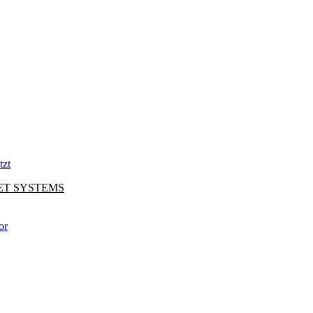
tzt
NET SYSTEMS
or