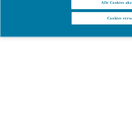
Alle Cookies akz
Cookies verw
Menü
Es ist ein Fehler aufgetreten
Etwas ist schief gelaufen!
Bitte versuchen Sie es in wenigen
Minuten erneut.
Alle Produkte anzeigen