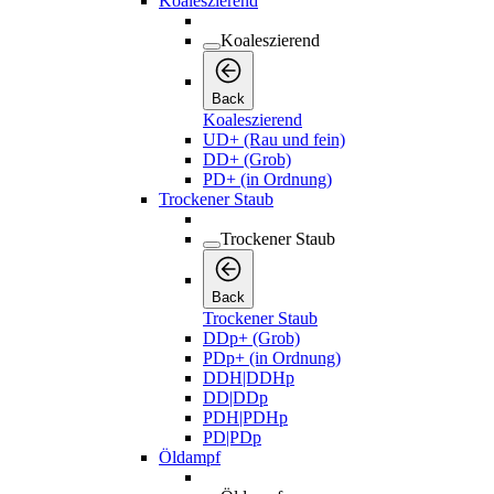
Koaleszierend
Koaleszierend
Back
Koaleszierend
UD+ (Rau und fein)
DD+ (Grob)
PD+ (in Ordnung)
Trockener Staub
Trockener Staub
Back
Trockener Staub
DDp+ (Grob)
PDp+ (in Ordnung)
DDH|DDHp
DD|DDp
PDH|PDHp
PD|PDp
Öldampf