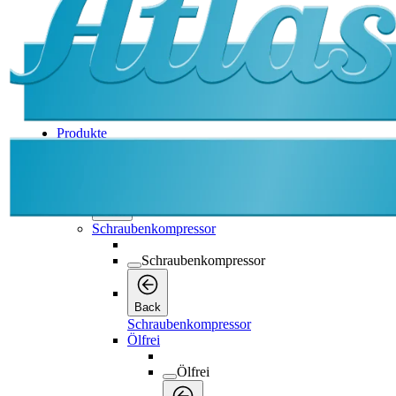
Produkte
Produkte
Produkte
Back
Schraubenkompressor
Schraubenkompressor
Back
Schraubenkompressor
Ölfrei
Ölfrei