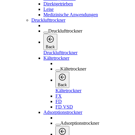
Direktgetrieben
Leise
Medizinische Anwendungen
Drucklufttrockner
Drucklufttrockner
Back
Drucklufttrockner
Kältetrockner
Kältetrockner
Back
Kältetrockner
FX
FD
FD VSD
Adsorptionstrockner
Adsorptionstrockner