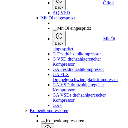
Ölfrei
Back
AQ VSD
Mit Öl eingespritzt
Mit Öl eingespritzt
Mit Öl
Back
eingespritzt
G Festdrehzahlkompressor
G VSD drehzahlgeregelter
Kompressor
GA Festdrehzahlkompressor
GA FLX
Doppelgeschwindigkeitskompressor
GA VSD drehzahlgeregelter
Kompressor
GA VSDs drehzahlgeregelter
Kompressor
GA+
Kolbenkompressoren
Kolbenkompressoren