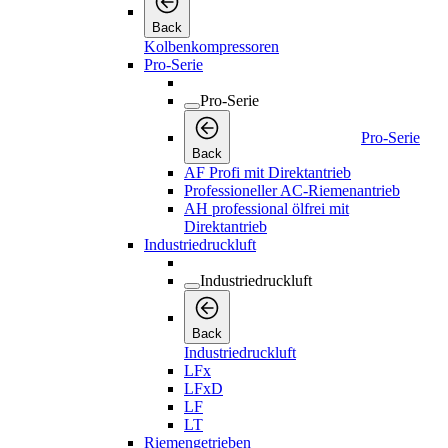
Back
Kolbenkompressoren
Pro-Serie
Pro-Serie
Pro-Serie
Back
AF Profi mit Direktantrieb
Professioneller AC-Riemenantrieb
AH professional ölfrei mit
Direktantrieb
Industriedruckluft
Industriedruckluft
Back
Industriedruckluft
LFx
LFxD
LF
LT
Riemengetrieben