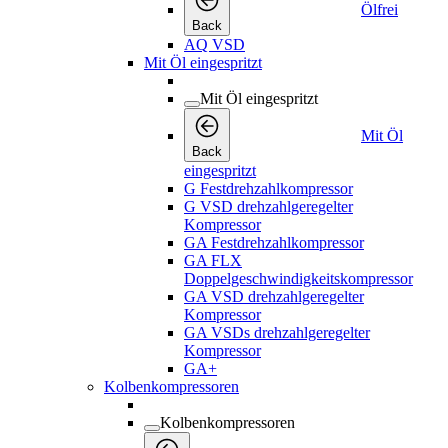
Ölfrei
Back
AQ VSD
Mit Öl eingespritzt
Mit Öl eingespritzt
Mit Öl
Back
eingespritzt
G Festdrehzahlkompressor
G VSD drehzahlgeregelter
Kompressor
GA Festdrehzahlkompressor
GA FLX
Doppelgeschwindigkeitskompressor
GA VSD drehzahlgeregelter
Kompressor
GA VSDs drehzahlgeregelter
Kompressor
GA+
Kolbenkompressoren
Kolbenkompressoren