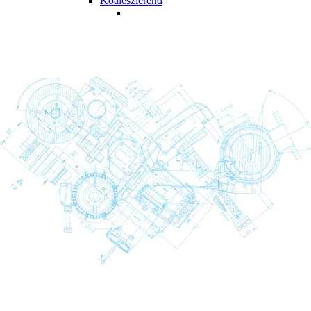
Koaleszierend
Koaleszierend
Back
Koaleszierend
UD+ (Rau und fein)
DD+ (Grob)
PD+ (in Ordnung)
Trockener Staub
Trockener Staub
Back
Trockener Staub
DDp+ (Grob)
PDp+ (in Ordnung)
DDH|DDHp
DD|DDp
PDH|PDHp
PD|PDp
Öldampf