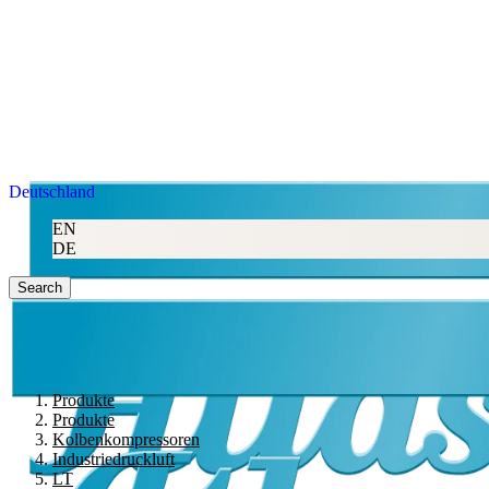
Deutschland
EN
DE
Search
Produkte
Produkte
Kolbenkompressoren
Industriedruckluft
LT