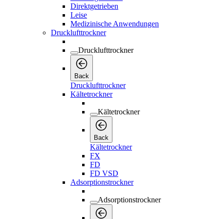
Direktgetrieben
Leise
Medizinische Anwendungen
Drucklufttrockner
Drucklufttrockner
Back
Drucklufttrockner
Kältetrockner
Kältetrockner
Back
Kältetrockner
FX
FD
FD VSD
Adsorptionstrockner
Adsorptionstrockner