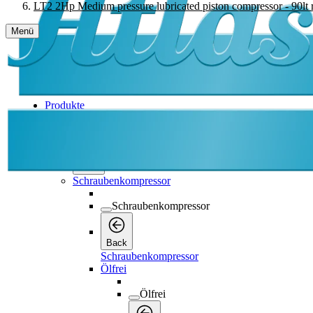
LT2 2Hp Medium pressure lubricated piston compressor - 90lt 
Menü
Produkte
Produkte
Produkte
Back
Schraubenkompressor
Schraubenkompressor
Back
Schraubenkompressor
Ölfrei
Ölfrei