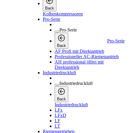
Back
Kolbenkompressoren
Pro-Serie
Pro-Serie
Pro-Serie
Back
AF Profi mit Direktantrieb
Professioneller AC-Riemenantrieb
AH professional ölfrei mit
Direktantrieb
Industriedruckluft
Industriedruckluft
Back
Industriedruckluft
LFx
LFxD
LF
LT
Riemengetrieben