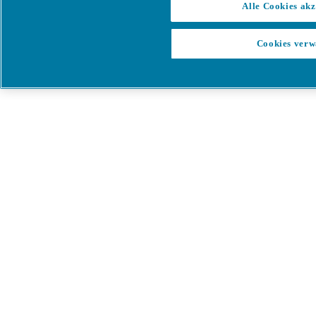
Alle Cookies akz
Cookies verw
Menü
Es ist ein Fehler aufgetreten
Etwas ist schief gelaufen!
Bitte versuchen Sie es in wenigen
Minuten erneut.
Alle Produkte anzeigen