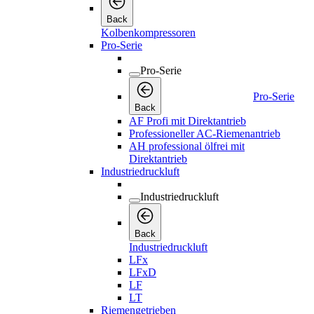
Back
Kolbenkompressoren
Pro-Serie
Pro-Serie
Pro-Serie
Back
AF Profi mit Direktantrieb
Professioneller AC-Riemenantrieb
AH professional ölfrei mit
Direktantrieb
Industriedruckluft
Industriedruckluft
Back
Industriedruckluft
LFx
LFxD
LF
LT
Riemengetrieben