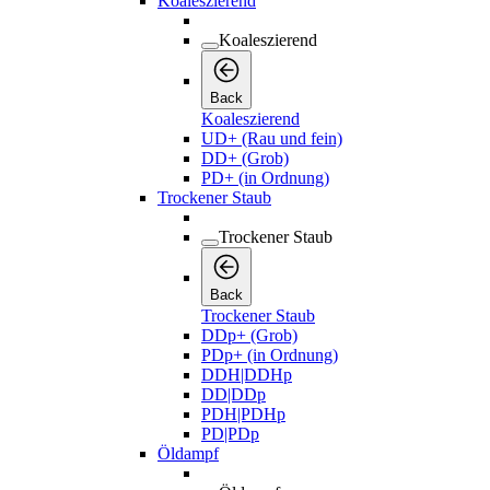
Koaleszierend
Koaleszierend
Back
Koaleszierend
UD+ (Rau und fein)
DD+ (Grob)
PD+ (in Ordnung)
Trockener Staub
Trockener Staub
Back
Trockener Staub
DDp+ (Grob)
PDp+ (in Ordnung)
DDH|DDHp
DD|DDp
PDH|PDHp
PD|PDp
Öldampf