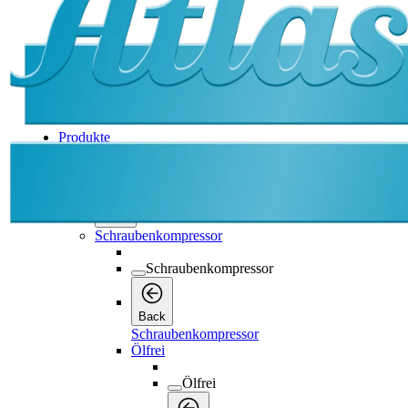
Produkte
Produkte
Produkte
Back
Schraubenkompressor
Schraubenkompressor
Back
Schraubenkompressor
Ölfrei
Ölfrei