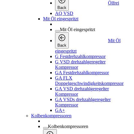
Ölfrei
Back
AQ VSD
Mit Öl eingespritzt
Mit Öl eingespritzt
Mit Öl
Back
eingespritzt
G Festdrehzahlkompressor
G VSD drehzahlgeregelter
Kompressor
GA Festdrehzahlkompressor
GA FLX
Doppelgeschwindigkeitskompressor
GA VSD drehzahlgeregelter
Kompressor
GA VSDs drehzahlgeregelter
Kompressor
GA+
Kolbenkompressoren
Kolbenkompressoren