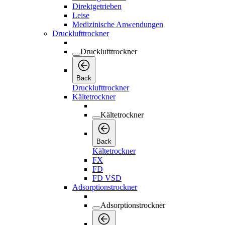
Direktgetrieben
Leise
Medizinische Anwendungen
Drucklufttrockner
Drucklufttrockner
Back
Drucklufttrockner
Kältetrockner
Kältetrockner
Back
Kältetrockner
FX
FD
FD VSD
Adsorptionstrockner
Adsorptionstrockner