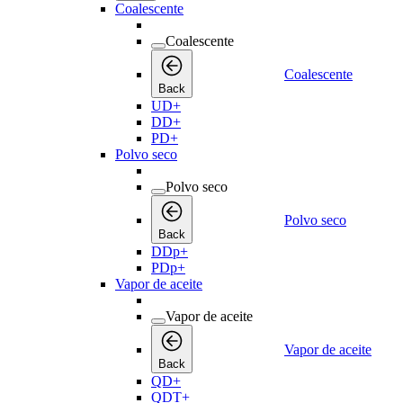
Coalescente
Coalescente
Coalescente
Back
UD+
DD+
PD+
Polvo seco
Polvo seco
Polvo seco
Back
DDp+
PDp+
Vapor de aceite
Vapor de aceite
Vapor de aceite
Back
QD+
QDT+