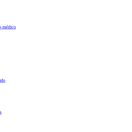
o médico
ido
s