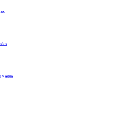
cos
ados
e y agua