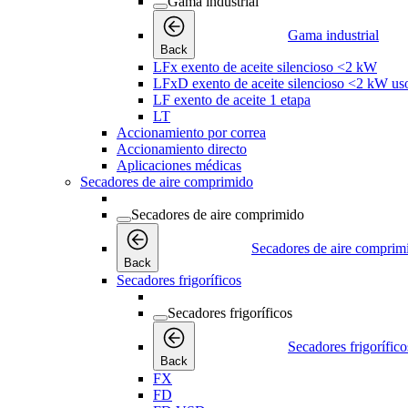
Gama industrial
Gama industrial
Back
LFx exento de aceite silencioso <2 kW
LFxD exento de aceite silencioso <2 kW us
LF exento de aceite 1 etapa
LT
Accionamiento por correa
Accionamiento directo
Aplicaciones médicas
Secadores de aire comprimido
Secadores de aire comprimido
Secadores de aire comprim
Back
Secadores frigoríficos
Secadores frigoríficos
Secadores frigorífico
Back
FX
FD