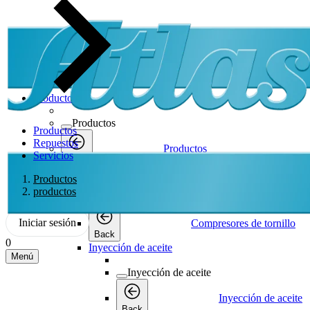
Productos
Productos
Productos
Repuestos
Productos
Servicios
Back
Compresores de tornillo
Productos
productos
Compresores de tornillo
Iniciar sesión
Compresores de tornillo
Back
0
Inyección de aceite
Menú
Inyección de aceite
Inyección de aceite
Back