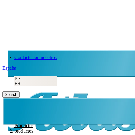
Atlas Copco
Contacte con nosotros
España
EN
ES
Search
Productos
productos