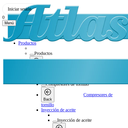
Iniciar sesión
0
Menú
Productos
Productos
Productos
Back
Compresores de tornillo
Compresores de tornillo
Compresores de
Back
tornillo
Inyección de aceite
Inyección de aceite