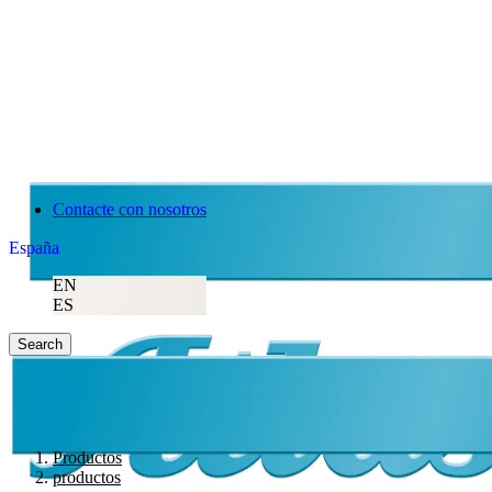
Contacte con nosotros
España
EN
ES
Search
Productos
productos