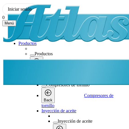
Iniciar sesión
0
Menú
Productos
Productos
Productos
Back
Compresores de tornillo
Compresores de tornillo
Compresores de
Back
tornillo
Inyección de aceite
Inyección de aceite