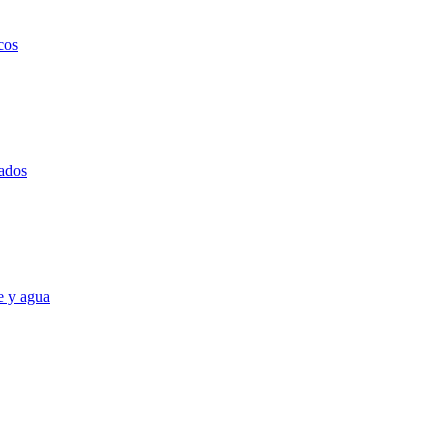
cos
ados
e y agua