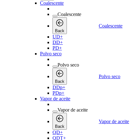
Coalescente
Coalescente
Coalescente
Back
UD+
DD+
PD+
Polvo seco
Polvo seco
Polvo seco
Back
DDp+
PDp+
Vapor de aceite
Vapor de aceite
Vapor de aceite
Back
QD+
QDT+