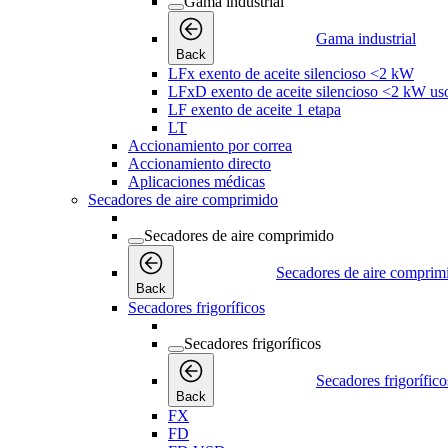
Gama industrial
Gama industrial
Back
LFx exento de aceite silencioso <2 kW
LFxD exento de aceite silencioso <2 kW us
LF exento de aceite 1 etapa
LT
Accionamiento por correa
Accionamiento directo
Aplicaciones médicas
Secadores de aire comprimido
Secadores de aire comprimido
Secadores de aire comprim
Back
Secadores frigoríficos
Secadores frigoríficos
Secadores frigorífico
Back
FX
FD