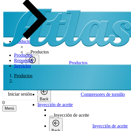
Productos
Productos
Productos
Repuestos
Productos
Servicios
Back
Compresores de tornillo
Productos
Compresores de tornillo
Iniciar sesión
Compresores de tornillo
Back
0
Inyección de aceite
Menú
Inyección de aceite
Inyección de aceite
Back