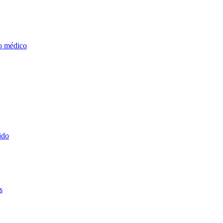
o médico
ido
s