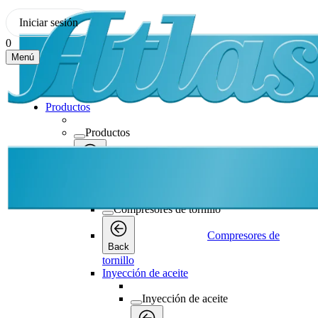
Iniciar sesión
0
Menú
Productos
Productos
Productos
Back
Compresores de tornillo
Compresores de tornillo
Compresores de
Back
tornillo
Inyección de aceite
Inyección de aceite