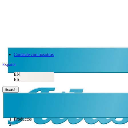
Contacte con nosotros
España
EN
ES
Search
Productos