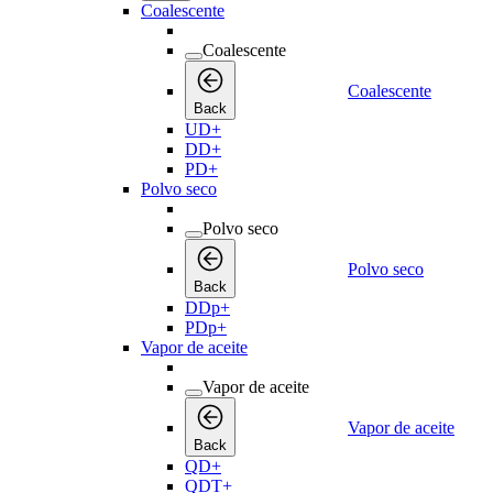
Coalescente
Coalescente
Coalescente
Back
UD+
DD+
PD+
Polvo seco
Polvo seco
Polvo seco
Back
DDp+
PDp+
Vapor de aceite
Vapor de aceite
Vapor de aceite
Back
QD+
QDT+