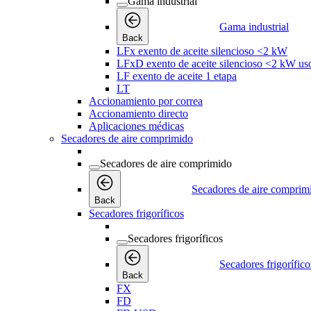
Gama industrial
Gama industrial
Back
LFx exento de aceite silencioso <2 kW
LFxD exento de aceite silencioso <2 kW us
LF exento de aceite 1 etapa
LT
Accionamiento por correa
Accionamiento directo
Aplicaciones médicas
Secadores de aire comprimido
Secadores de aire comprimido
Secadores de aire comprim
Back
Secadores frigoríficos
Secadores frigoríficos
Secadores frigorífico
Back
FX
FD