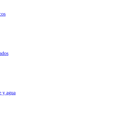
cos
ados
e y agua