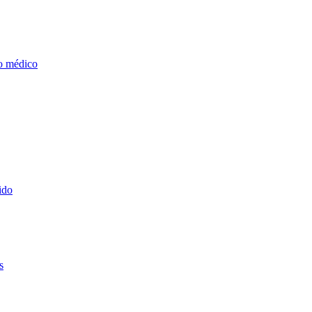
o médico
ido
s