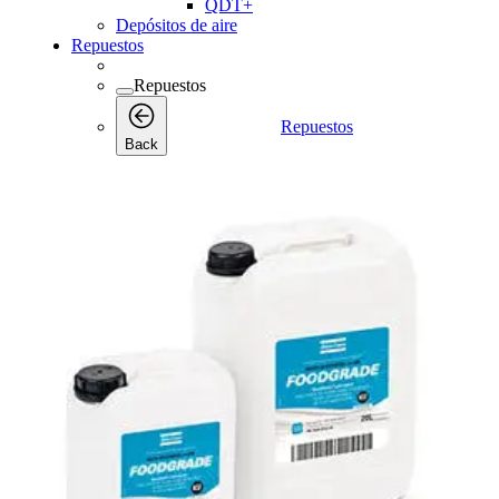
QDT+
Depósitos de aire
Repuestos
Repuestos
Repuestos
Back
Lubricantes
Consumibles
Consumibles
Consumibles
Back
Kits de mantenimiento
Kits de mantenimiento
Kits de
Back
mantenimiento
Kits de filtros de aire y aceite
Kits de servicio
Kits desecantes