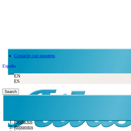
Contacte con nosotros
España
EN
ES
Search
Productos
Repuestos