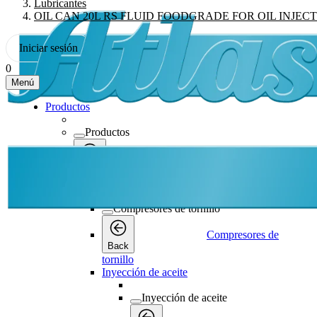
Lubricantes
OIL CAN 20L RS FLUID FOODGRADE FOR OIL INJE
Iniciar sesión
0
Menú
Productos
Productos
Productos
Back
Compresores de tornillo
Compresores de tornillo
Compresores de
Back
tornillo
Inyección de aceite
Inyección de aceite