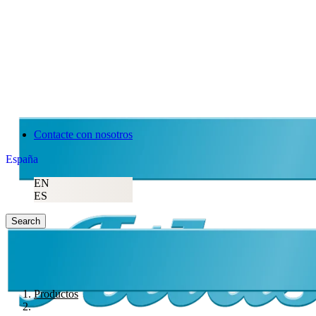
Contacte con nosotros
España
EN
ES
Search
Productos