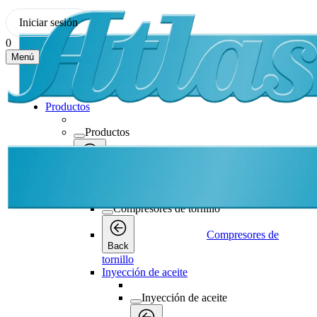
Iniciar sesión
0
Menú
Productos
Productos
Productos
Back
Compresores de tornillo
Compresores de tornillo
Compresores de
Back
tornillo
Inyección de aceite
Inyección de aceite