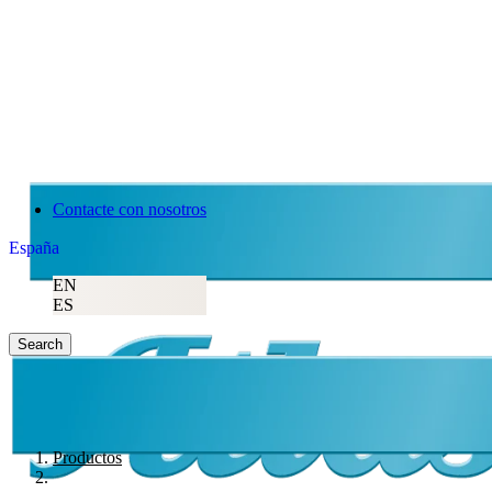
Contacte con nosotros
España
EN
ES
Search
Productos