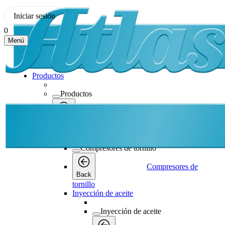
Iniciar sesión
0
Menú
Productos
Productos
Productos
Back
Compresores de tornillo
Compresores de tornillo
Compresores de
Back
tornillo
Inyección de aceite
Inyección de aceite