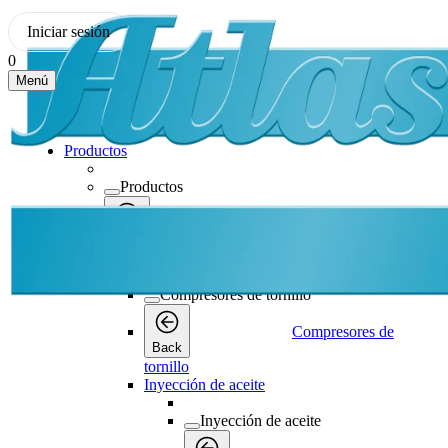
Iniciar sesión
0
Menú
Productos
Productos
Productos
Back
Compresores de tornillo
Compresores de tornillo
Compresores de
Back
tornillo
Inyección de aceite
Inyección de aceite