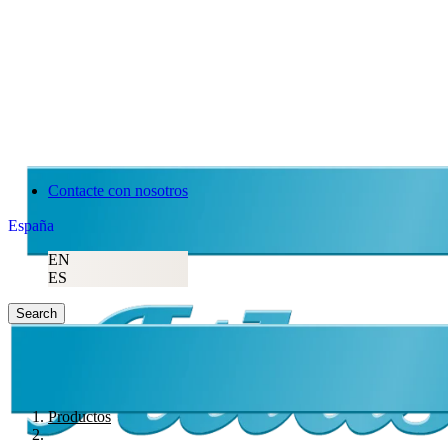
Contacte con nosotros
España
EN
ES
Search
Productos