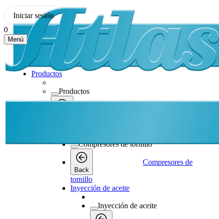
Iniciar sesión
0
Menú
Productos
Productos
Productos
Back
Compresores de tornillo
Compresores de tornillo
Compresores de
Back
tornillo
Inyección de aceite
Inyección de aceite