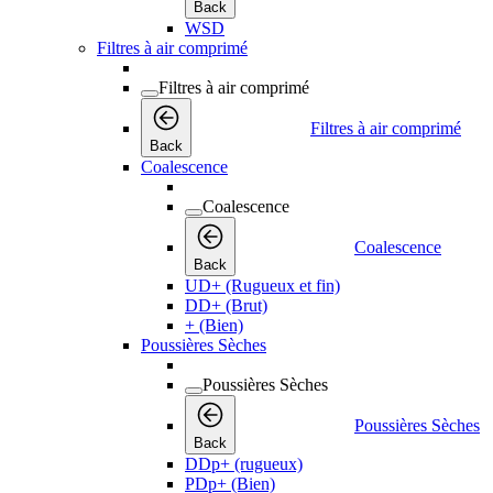
Back
WSD
Filtres à air comprimé
Filtres à air comprimé
Filtres à air comprimé
Back
Coalescence
Coalescence
Coalescence
Back
UD+ (Rugueux et fin)
DD+ (Brut)
+ (Bien)
Poussières Sèches
Poussières Sèches
Poussières Sèches
Back
DDp+ (rugueux)
PDp+ (Bien)