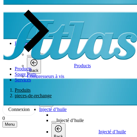
Products
Products
Products
Products
Back
Spare Parts
Compresseurs à vis
Services
Compresseurs à vis
Produits
pieces-de-rechange
Compresseurs à vis
Back
Connexion
Injecté d’huile
0
Injecté d’huile
Menu
Injecté d’huile
Back