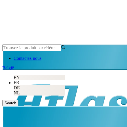
Contactez-nous
België
EN
FR
DE
NL
Search