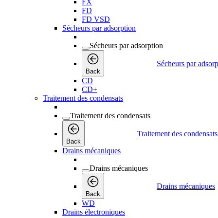
FX
FD
FD VSD
Sécheurs par adsorption
Sécheurs par adsorption
Sécheurs par adsorp
Back
CD
CD+
Traitement des condensats
Traitement des condensats
Traitement des condensats
Back
Drains mécaniques
Drains mécaniques
Drains mécaniques
Back
WD
Drains électroniques