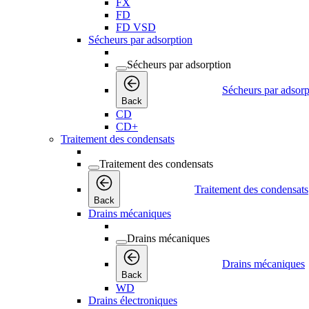
FX
FD
FD VSD
Sécheurs par adsorption
Sécheurs par adsorption
Sécheurs par adsorp
Back
CD
CD+
Traitement des condensats
Traitement des condensats
Traitement des condensats
Back
Drains mécaniques
Drains mécaniques
Drains mécaniques
Back
WD
Drains électroniques