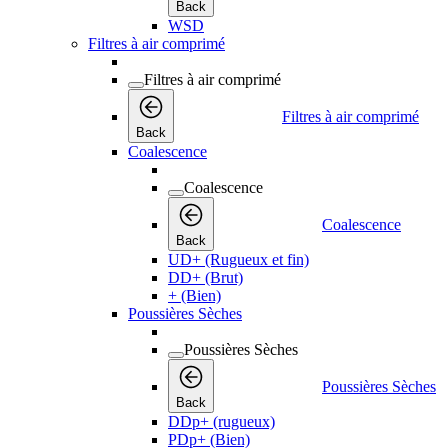
Back
WSD
Filtres à air comprimé
Filtres à air comprimé
Filtres à air comprimé
Back
Coalescence
Coalescence
Coalescence
Back
UD+ (Rugueux et fin)
DD+ (Brut)
+ (Bien)
Poussières Sèches
Poussières Sèches
Poussières Sèches
Back
DDp+ (rugueux)
PDp+ (Bien)