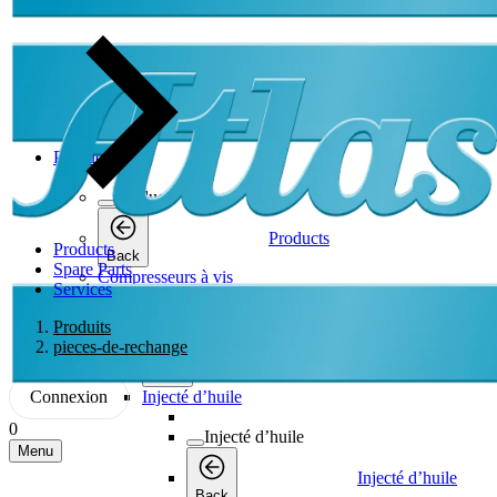
Products
Products
Products
Products
Back
Spare Parts
Compresseurs à vis
Services
Compresseurs à vis
Produits
pieces-de-rechange
Compresseurs à vis
Back
Connexion
Injecté d’huile
0
Injecté d’huile
Menu
Injecté d’huile
Back