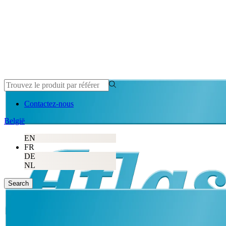
Contactez-nous
België
EN
FR
DE
NL
Search