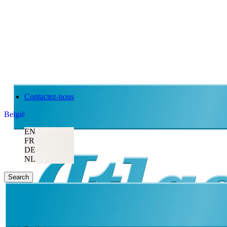
Contactez-nous
België
EN
FR
DE
NL
Search