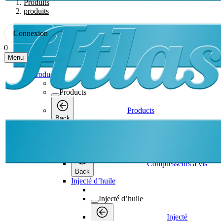
Produits
produits
Connexion
0
Menu
Products
Products
Products
Back
Compresseurs à vis
Compresseurs à vis
Compresseurs à vis
Back
Injecté d’huile
Injecté d’huile
Injecté