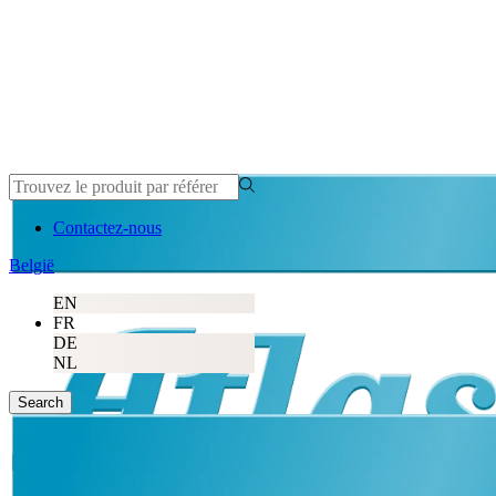
Contactez-nous
België
EN
FR
DE
NL
Search