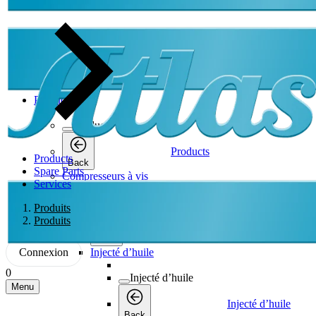
Products
Products
Products
Products
Back
Spare Parts
Compresseurs à vis
Services
Compresseurs à vis
Produits
Produits
Compresseurs à vis
Back
Connexion
Injecté d’huile
0
Injecté d’huile
Menu
Injecté d’huile
Back