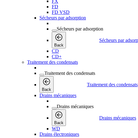
FX
FD
FD VSD
Sécheurs par adsorption
Sécheurs par adsorption
Sécheurs par adsorp
Back
CD
CD+
Traitement des condensats
Traitement des condensats
Traitement des condensats
Back
Drains mécaniques
Drains mécaniques
Drains mécaniques
Back
WD
Drains électroniques